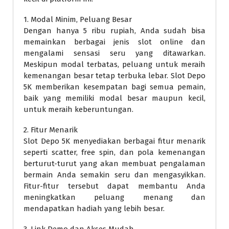
1. Modal Minim, Peluang Besar
Dengan hanya 5 ribu rupiah, Anda sudah bisa
memainkan berbagai jenis slot online dan
mengalami sensasi seru yang ditawarkan.
Meskipun modal terbatas, peluang untuk meraih
kemenangan besar tetap terbuka lebar. Slot Depo
5K memberikan kesempatan bagi semua pemain,
baik yang memiliki modal besar maupun kecil,
untuk meraih keberuntungan.
2. Fitur Menarik
Slot Depo 5K menyediakan berbagai fitur menarik
seperti scatter, free spin, dan pola kemenangan
berturut-turut yang akan membuat pengalaman
bermain Anda semakin seru dan mengasyikkan.
Fitur-fitur tersebut dapat membantu Anda
meningkatkan peluang menang dan
mendapatkan hadiah yang lebih besar.