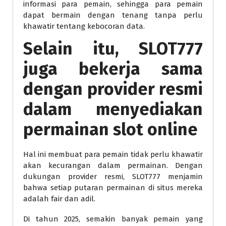
informasi para pemain, sehingga para pemain
dapat bermain dengan tenang tanpa perlu
khawatir tentang kebocoran data.
Selain itu, SLOT777
juga bekerja sama
dengan provider resmi
dalam menyediakan
permainan slot online
Hal ini membuat para pemain tidak perlu khawatir
akan kecurangan dalam permainan. Dengan
dukungan provider resmi, SLOT777 menjamin
bahwa setiap putaran permainan di situs mereka
adalah fair dan adil.
Di tahun 2025, semakin banyak pemain yang