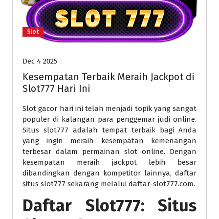
Slot
Dec 4 2025
Kesempatan Terbaik Meraih Jackpot di
Slot777 Hari Ini
Slot gacor hari ini telah menjadi topik yang sangat
populer di kalangan para penggemar judi online.
Situs slot777 adalah tempat terbaik bagi Anda
yang ingin meraih kesempatan kemenangan
terbesar dalam permainan slot online. Dengan
kesempatan meraih jackpot lebih besar
dibandingkan dengan kompetitor lainnya, daftar
situs slot777 sekarang melalui daftar-slot777.com.
Daftar Slot777: Situs