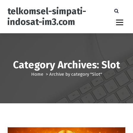
S
telkomsel-simpati-
k
i
indosat-im3.com
p
t
o
c
o
n
Category Archives: Slot
t
e
Home
>
Archive by category "Slot"
n
t