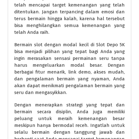
telah mencapai target kemenangan yang telah
ditentukan. Jangan terpancing dalam emosi dan
terus bermain hingga kalah, karena hal tersebut
bisa menghilangkan semua kemenangan yang
telah Anda raih.
Bermain slot dengan modal kecil di Slot Depo 5K
bisa menjadi pilihan yang tepat bagi Anda yang
ingin merasakan sensasi permainan seru tanpa
harus mengeluarkan modal besar. Dengan
berbagai fitur menarik, link demo, akses mudah,
dan pengalaman bermain yang nyaman, Anda
akan dapat menikmati pengalaman bermain yang
seru dan mengasyikkan.
Dengan menerapkan strategi yang tepat dan
bermain secara disiplin, Anda juga memiliki
peluang untuk meraih kemenangan besar
meskipun hanya bermodal receh. Ingatlah untuk
selalu bermain dengan tanggung jawab dan