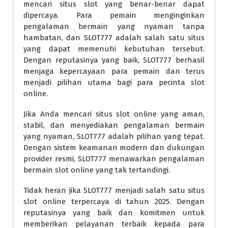
mencari situs slot yang benar-benar dapat
dipercaya. Para pemain menginginkan
pengalaman bermain yang nyaman tanpa
hambatan, dan SLOT777 adalah salah satu situs
yang dapat memenuhi kebutuhan tersebut.
Dengan reputasinya yang baik, SLOT777 berhasil
menjaga kepercayaan para pemain dan terus
menjadi pilihan utama bagi para pecinta slot
online.
Jika Anda mencari situs slot online yang aman,
stabil, dan menyediakan pengalaman bermain
yang nyaman, SLOT777 adalah pilihan yang tepat.
Dengan sistem keamanan modern dan dukungan
provider resmi, SLOT777 menawarkan pengalaman
bermain slot online yang tak tertandingi.
Tidak heran jika SLOT777 menjadi salah satu situs
slot online terpercaya di tahun 2025. Dengan
reputasinya yang baik dan komitmen untuk
memberikan pelayanan terbaik kepada para