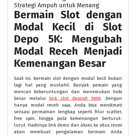
Strategi Ampuh untuk Menang
Bermain Slot dengan
Modal Kecil di Slot
Depo 5K: Mengubah
Modal Receh Menjadi
Kemenangan Besar
Saat ini, bermain slot dengan modal kecil bukan
lagi hal yang mustahil. Banyak pemain yang
mencari keberuntungan dan menemukan hoki
besar melalui
link slot deposit 5000
. Dengan
hanya modal receh saja, Anda bisa menikmati
sensasi permainan lengkap seperti fitur scatter,
free spin, hingga pola kemenangan berturut-
turut. Hadirnya link demo dan akses ke situs resmi
akan membuat pengalaman bermain Anda