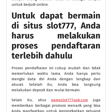
untuk berjudi online.
Untuk dapat bermain
di situs slot777, Anda
harus melakukan
proses pendaftaran
terlebih dahulu
Proses pendaftaran ini cukup mudah dan tidak
memerlukan waktu lama. Anda hanya perlu
mengisi data diri Anda dengan lengkap dan
akurat. Setelah itu, Anda bisa langsung
melakukan deposit dan mulai bermain.
Selain itu, situs
gameslot777apk.com
juga
memberikan berbagai promosi menarik yang bisa
Anda manfaatkan untuk meningkatkan peluang