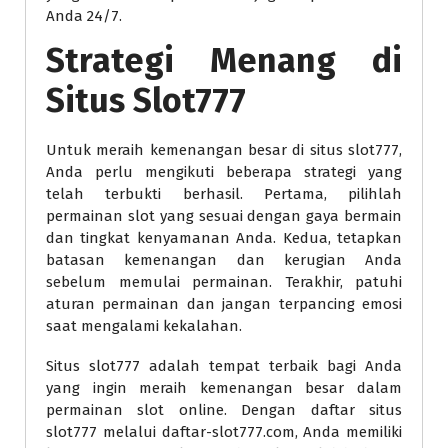
Anda 24/7.
Strategi Menang di
Situs Slot777
Untuk meraih kemenangan besar di situs slot777,
Anda perlu mengikuti beberapa strategi yang
telah terbukti berhasil. Pertama, pilihlah
permainan slot yang sesuai dengan gaya bermain
dan tingkat kenyamanan Anda. Kedua, tetapkan
batasan kemenangan dan kerugian Anda
sebelum memulai permainan. Terakhir, patuhi
aturan permainan dan jangan terpancing emosi
saat mengalami kekalahan.
Situs slot777 adalah tempat terbaik bagi Anda
yang ingin meraih kemenangan besar dalam
permainan slot online. Dengan daftar situs
slot777 melalui daftar-slot777.com, Anda memiliki