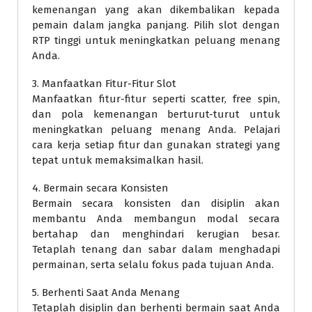
kemenangan yang akan dikembalikan kepada
pemain dalam jangka panjang. Pilih slot dengan
RTP tinggi untuk meningkatkan peluang menang
Anda.
3. Manfaatkan Fitur-Fitur Slot
Manfaatkan fitur-fitur seperti scatter, free spin,
dan pola kemenangan berturut-turut untuk
meningkatkan peluang menang Anda. Pelajari
cara kerja setiap fitur dan gunakan strategi yang
tepat untuk memaksimalkan hasil.
4. Bermain secara Konsisten
Bermain secara konsisten dan disiplin akan
membantu Anda membangun modal secara
bertahap dan menghindari kerugian besar.
Tetaplah tenang dan sabar dalam menghadapi
permainan, serta selalu fokus pada tujuan Anda.
5. Berhenti Saat Anda Menang
Tetaplah disiplin dan berhenti bermain saat Anda