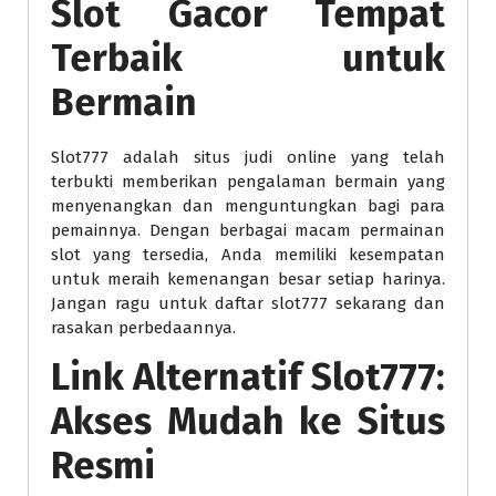
Slot Gacor Tempat
Terbaik untuk
Bermain
Slot777 adalah situs judi online yang telah
terbukti memberikan pengalaman bermain yang
menyenangkan dan menguntungkan bagi para
pemainnya. Dengan berbagai macam permainan
slot yang tersedia, Anda memiliki kesempatan
untuk meraih kemenangan besar setiap harinya.
Jangan ragu untuk daftar slot777 sekarang dan
rasakan perbedaannya.
Link Alternatif Slot777:
Akses Mudah ke Situs
Resmi