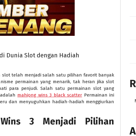
 di Dunia Slot dengan Hadiah
lot telah menjadi salah satu pilihan favorit banyak
R
sme permainan yang menarik, tak heran jika slot
ti para penjudi. Salah satu permainan slot yang
t adalah
mahjong wins 3 black scatter
Permainan ini
eru dan menyuguhkan hadiah-hadiah menggiurkan
ins 3 Menjadi Pilihan
A