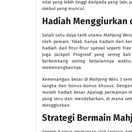
nilai yang lebih tinggi daripada yang lain
simbol yang muncul.
Hadiah Menggiurkan d
Salah satu daya tarik utama Mahjong Wins
oleh pemain. Tidak hanya hadiah dari ke
hadiah dari fitur-fitur spesial seperti F
juga Jackpot Progresif yang sering kal
berkembang seiring berjalannya wakt
memenangkannya.
Kemenangan besar di Mahjong Wins 3 seri
langka dan bonus-bonus khusus. Dengan 
meraih hadiah besar. Apalagi, permainan
yang seru dan mendebarkan, di mana set
menggiurkan.
Strategi Bermain Mah
Seperti halnya permainan slot lainnya, 