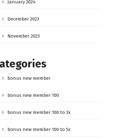
January 2024
December 2023
November 2023
ategories
bonus new member
bonus new member 100
bonus new member 100 to 3x
bonus new member 100 to 5x