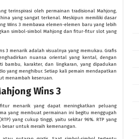
g terinspirasi oleh permainan tradisional Mahjong,
ina yang sangat terkenal. Meskipun memiliki dasar
jong Wins 3 membawa elemen-elemen baru yang lebih
an simbol-simbol Mahjong dan fitur-fitur slot yang
s 3 menarik adalah visualnya yang memukau. Grafis
nghadirkan nuansa oriental yang kental, dengan
rti bambu, karakter, dan lingkaran, yang dipadukan
dio yang menghibur. Setiap kali pemain mendapatkan
rut menambah keseruan.
Mahjong Wins 3
fitur menarik yang dapat meningkatkan peluang
ama yang membuat permainan ini begitu menggugah
TP) yang cukup tinggi, yaitu sekitar 96%. RTP yang
ih besar untuk meraih kemenangan.
 atau putaran gratis. Saat simbol-simbol tertentu