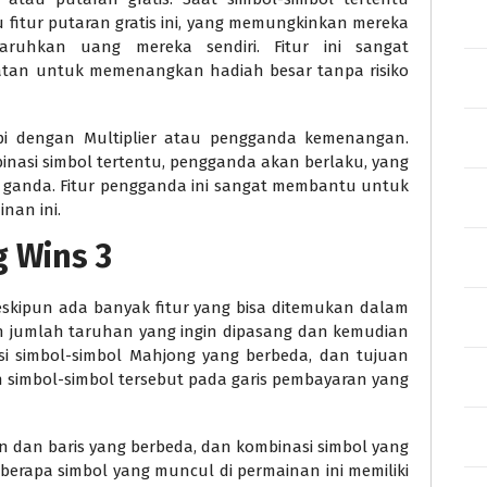
fitur putaran gratis ini, yang memungkinkan mereka
ruhkan uang mereka sendiri. Fitur ini sangat
tan untuk memenangkan hadiah besar tanpa risiko
kapi dengan Multiplier atau pengganda kemenangan.
nasi simbol tertentu, pengganda akan berlaku, yang
 ganda. Fitur pengganda ini sangat membantu untuk
nan ini.
 Wins 3
skipun ada banyak fitur yang bisa ditemukan dalam
ih jumlah taruhan yang ingin dipasang dan kemudian
si simbol-simbol Mahjong yang berbeda, dan tujuan
simbol-simbol tersebut pada garis pembayaran yang
n dan baris yang berbeda, dan kombinasi simbol yang
erapa simbol yang muncul di permainan ini memiliki