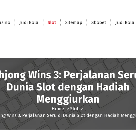
asino
Judi Bola
Slot
Sitemap
Sbobet
Judi Bola
jong Wins 3: Perjalanan Ser
Dunia Slot dengan Hadiah
Menggiurkan
Home
>
Slot
>
ng Wins 3: Perjalanan Seru di Dunia Slot dengan Hadiah Mengg