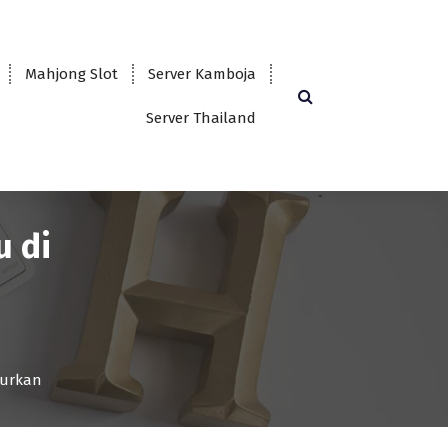
Mahjong Slot
Server Kamboja
Server Thailand
u di
iurkan