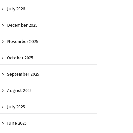
July 2026
December 2025
November 2025
October 2025
September 2025
August 2025
July 2025
June 2025