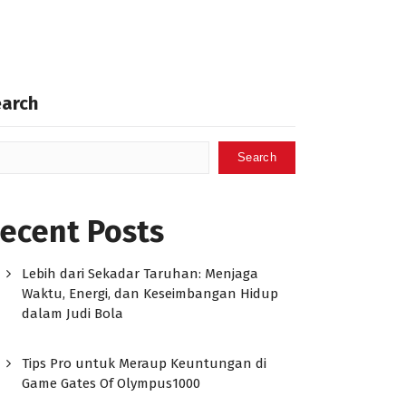
earch
Search
ecent Posts
Lebih dari Sekadar Taruhan: Menjaga
Waktu, Energi, dan Keseimbangan Hidup
dalam Judi Bola
Tips Pro untuk Meraup Keuntungan di
Game Gates Of Olympus1000