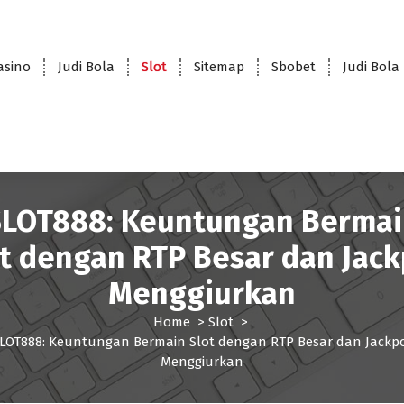
asino
Judi Bola
Slot
Sitemap
Sbobet
Judi Bola
SLOT888: Keuntungan Bermai
t dengan RTP Besar dan Jac
Menggiurkan
Home
>
Slot
>
LOT888: Keuntungan Bermain Slot dengan RTP Besar dan Jackp
Menggiurkan