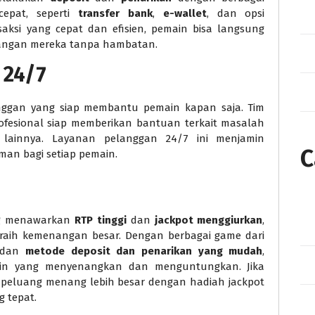
epat, seperti
transfer bank
,
e-wallet
, dan opsi
aksi yang cepat dan efisien, pemain bisa langsung
angan mereka tanpa hambatan.
 24/7
nggan yang siap membantu pemain kapan saja. Tim
esional siap memberikan bantuan terkait masalah
n lainnya. Layanan pelanggan 24/7 ini menjamin
C
an bagi setiap pemain.
ng menawarkan
RTP tinggi
dan
jackpot menggiurkan
,
aih kemenangan besar. Dengan berbagai game dari
 dan
metode deposit dan penarikan yang mudah
,
in yang menyenangkan dan menguntungkan. Jika
 peluang menang lebih besar dengan hadiah jackpot
g tepat.