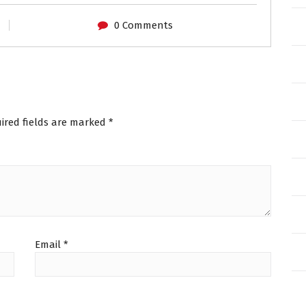
0 Comments
ired fields are marked
*
Email
*