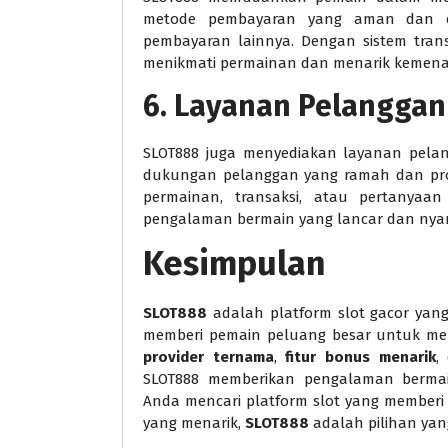
metode pembayaran yang aman dan c
pembayaran lainnya. Dengan sistem trans
menikmati permainan dan menarik kemen
6. Layanan Pelanggan
SLOT888 juga menyediakan layanan pela
dukungan pelanggan yang ramah dan prof
permainan, transaksi, atau pertanyaa
pengalaman bermain yang lancar dan nyam
Kesimpulan
SLOT888
adalah platform slot gacor ya
memberi pemain peluang besar untuk mer
provider ternama
,
fitur bonus menarik
,
SLOT888 memberikan pengalaman berma
Anda mencari platform slot yang memberi
yang menarik,
SLOT888
adalah pilihan yan