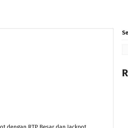
S
R
ot dengan RTP Besar dan Jackpot