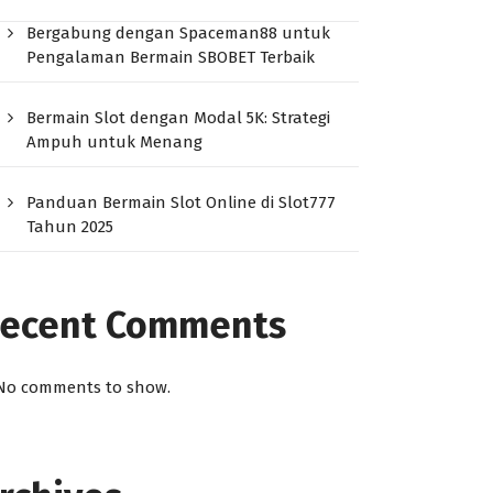
Bergabung dengan Spaceman88 untuk
Pengalaman Bermain SBOBET Terbaik
Bermain Slot dengan Modal 5K: Strategi
Ampuh untuk Menang
Panduan Bermain Slot Online di Slot777
Tahun 2025
ecent Comments
No comments to show.