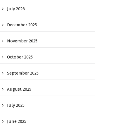
July 2026
December 2025
November 2025
October 2025
September 2025
August 2025
July 2025
June 2025