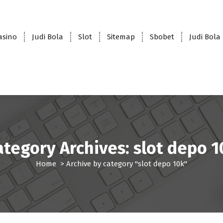
asino
Judi Bola
Slot
Sitemap
Sbobet
Judi Bola
ategory Archives: slot depo 1
Home
>
Archive by category "slot depo 10k"