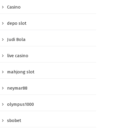
Casino
depo slot
Judi Bola
live casino
mahjong slot
neymar88
olympus1000
sbobet