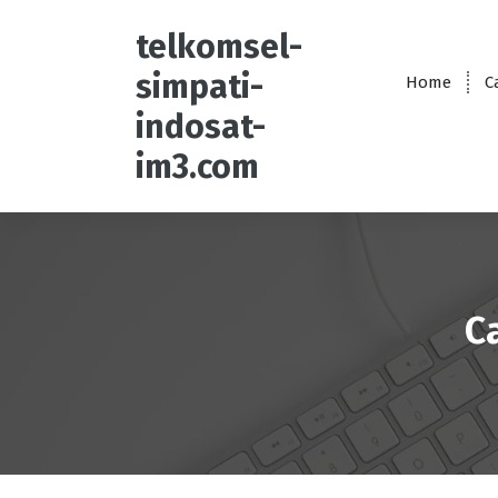
S
k
telkomsel-
i
simpati-
Home
C
p
t
indosat-
o
im3.com
c
o
n
t
e
n
t
C