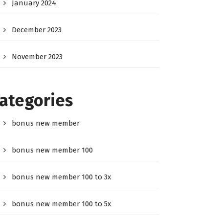
January 2024
December 2023
November 2023
ategories
bonus new member
bonus new member 100
bonus new member 100 to 3x
bonus new member 100 to 5x