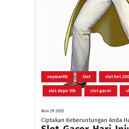
neymar88
Slot
slot bet 20
slot depo 10k
slot gacor
s
Nov 29 2025
Ciptakan Keberuntungan Anda Har