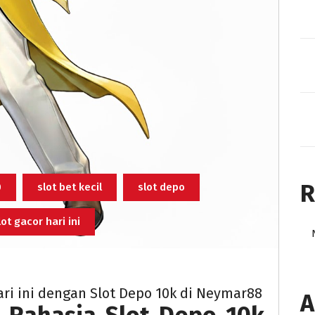
R
0
slot bet kecil
slot depo
lot gacor hari ini
i ini dengan Slot Depo 10k di Neymar88
A