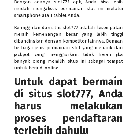
Dengan adanya slot777 apk, Anda bisa lebih
mudah mengakses permainan slot ini melalui
smartphone atau tablet Anda.
Keunggulan dari situs slot777 adalah kesempatan
meraih kemenangan besar yang lebih tinggi
dibandingkan dengan kompetitor lainnya. Dengan
berbagai jenis permainan slot yang menarik dan
jackpot yang menggiurkan, tidak heran jika
banyak orang memilih situs ini sebagai tempat
untuk berjudi online.
Untuk dapat bermain
di situs slot777, Anda
harus melakukan
proses pendaftaran
terlebih dahulu