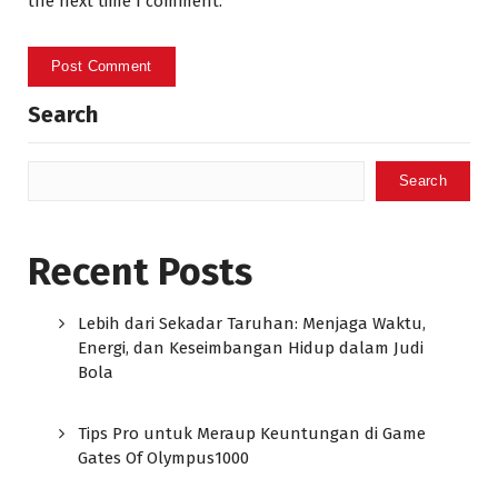
the next time I comment.
Search
Search
Recent Posts
Lebih dari Sekadar Taruhan: Menjaga Waktu,
Energi, dan Keseimbangan Hidup dalam Judi
Bola
Tips Pro untuk Meraup Keuntungan di Game
Gates Of Olympus1000