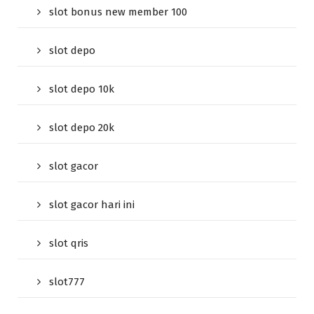
slot bonus new member 100
slot depo
slot depo 10k
slot depo 20k
slot gacor
slot gacor hari ini
slot qris
slot777