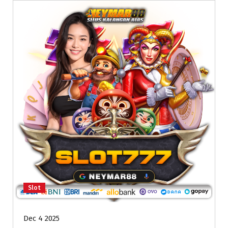
Slot
Dec 4 2025