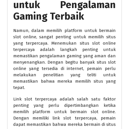
untuk Pengalaman
Gaming Terbaik
Namun, dalam memilih platform untuk bermain
slot online, sangat penting untuk memilih situs
yang terpercaya. Menemukan situs slot online
terpercaya adalah langkah penting untuk
memastikan pengalaman gaming yang aman dan
menyenangkan. Dengan begitu banyak situs slot
online yang tersedia di internet, pemain perlu
melakukan penelitian yang teliti untuk
memastikan bahwa mereka memilih situs yang
tepat.
Link slot terpercaya adalah salah satu faktor
penting yang perlu dipertimbangkan ketika
memilih platform untuk bermain slot online.
Dengan memiliki link slot terpercaya, pemain
dapat memastikan bahwa mereka bermain di situs