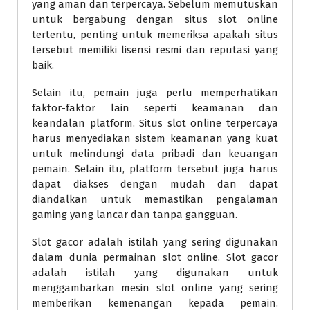
yang aman dan terpercaya. Sebelum memutuskan
untuk bergabung dengan situs slot online
tertentu, penting untuk memeriksa apakah situs
tersebut memiliki lisensi resmi dan reputasi yang
baik.
Selain itu, pemain juga perlu memperhatikan
faktor-faktor lain seperti keamanan dan
keandalan platform. Situs slot online terpercaya
harus menyediakan sistem keamanan yang kuat
untuk melindungi data pribadi dan keuangan
pemain. Selain itu, platform tersebut juga harus
dapat diakses dengan mudah dan dapat
diandalkan untuk memastikan pengalaman
gaming yang lancar dan tanpa gangguan.
Slot gacor adalah istilah yang sering digunakan
dalam dunia permainan slot online. Slot gacor
adalah istilah yang digunakan untuk
menggambarkan mesin slot online yang sering
memberikan kemenangan kepada pemain.