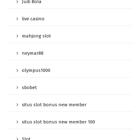
Judi Bola
live casino
mahjong slot
neymar88
olympus1000
sbobet
situs slot bonus new member
situs slot bonus new member 100
Slot