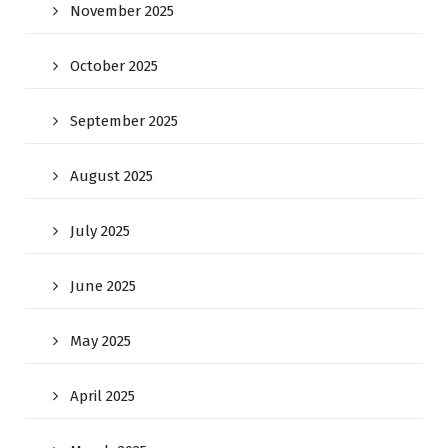
November 2025
October 2025
September 2025
August 2025
July 2025
June 2025
May 2025
April 2025