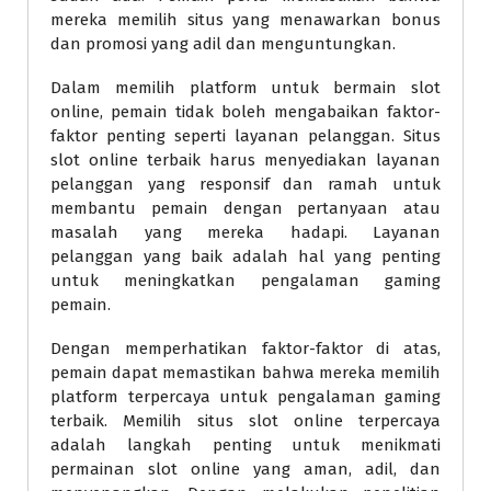
mereka memilih situs yang menawarkan bonus
dan promosi yang adil dan menguntungkan.
Dalam memilih platform untuk bermain slot
online, pemain tidak boleh mengabaikan faktor-
faktor penting seperti layanan pelanggan. Situs
slot online terbaik harus menyediakan layanan
pelanggan yang responsif dan ramah untuk
membantu pemain dengan pertanyaan atau
masalah yang mereka hadapi. Layanan
pelanggan yang baik adalah hal yang penting
untuk meningkatkan pengalaman gaming
pemain.
Dengan memperhatikan faktor-faktor di atas,
pemain dapat memastikan bahwa mereka memilih
platform terpercaya untuk pengalaman gaming
terbaik. Memilih situs slot online terpercaya
adalah langkah penting untuk menikmati
permainan slot online yang aman, adil, dan