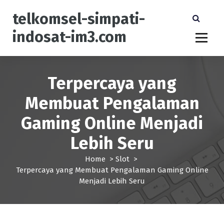
S
telkomsel-simpati-
k
i
indosat-im3.com
p
t
o
c
Terpercaya yang
o
n
Membuat Pengalaman
t
e
Gaming Online Menjadi
n
t
Lebih Seru
Home
>
Slot
>
Terpercaya yang Membuat Pengalaman Gaming Online
Menjadi Lebih Seru