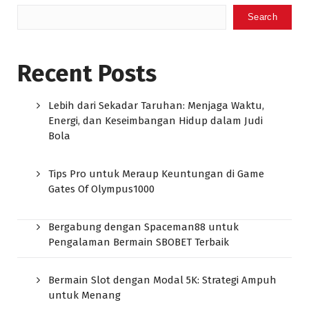
Search
Recent Posts
Lebih dari Sekadar Taruhan: Menjaga Waktu,
Energi, dan Keseimbangan Hidup dalam Judi
Bola
Tips Pro untuk Meraup Keuntungan di Game
Gates Of Olympus1000
Bergabung dengan Spaceman88 untuk
Pengalaman Bermain SBOBET Terbaik
Bermain Slot dengan Modal 5K: Strategi Ampuh
untuk Menang