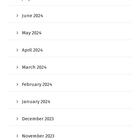
June 2024
May 2024
April 2024
March 2024
February 2024
January 2024
December 2023
November 2023