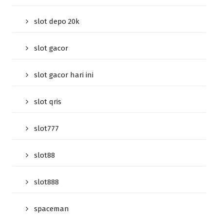
slot depo 20k
slot gacor
slot gacor hari ini
slot qris
slot777
slot88
slot888
spaceman