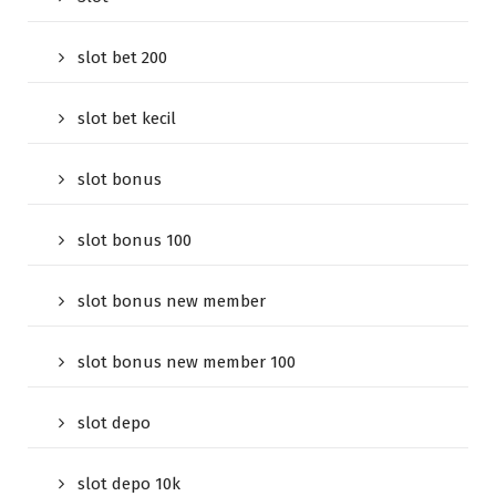
slot bet 200
slot bet kecil
slot bonus
slot bonus 100
slot bonus new member
slot bonus new member 100
slot depo
slot depo 10k