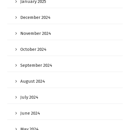
January 2025
December 2024
November 2024
October 2024
September 2024
August 2024
July 2024
June 2024
May 2024