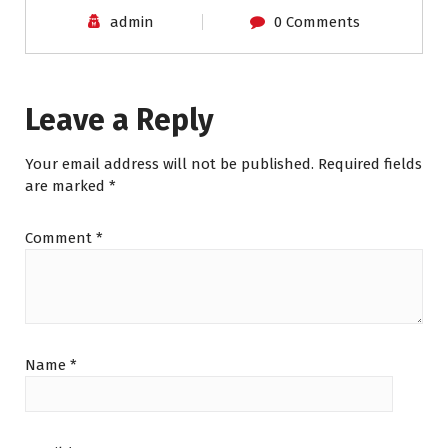
admin
0 Comments
Leave a Reply
Your email address will not be published.
Required fields
are marked
*
Comment
*
Name
*