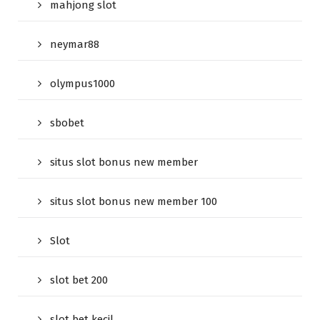
mahjong slot
neymar88
olympus1000
sbobet
situs slot bonus new member
situs slot bonus new member 100
Slot
slot bet 200
slot bet kecil