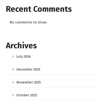
Recent Comments
No comments to show.
Archives
July 2026
December 2025
November 2025
October 2025