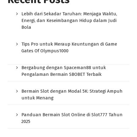
Lebih dari Sekadar Taruhan: Menjaga Waktu,
Energi, dan Keseimbangan Hidup dalam Judi
Bola
Tips Pro untuk Meraup Keuntungan di Game
Gates Of Olympus1000
Bergabung dengan Spaceman88 untuk
Pengalaman Bermain SBOBET Terbaik
Bermain Slot dengan Modal 5K: Strategi Ampuh
untuk Menang
Panduan Bermain Slot Online di Slot777 Tahun
2025