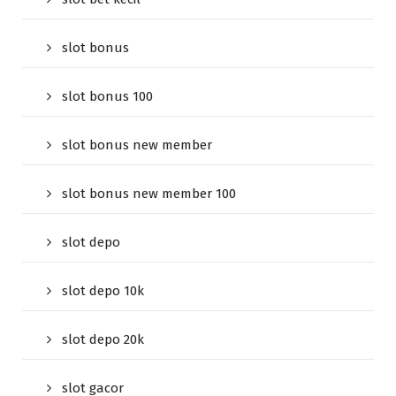
slot bonus
slot bonus 100
slot bonus new member
slot bonus new member 100
slot depo
slot depo 10k
slot depo 20k
slot gacor