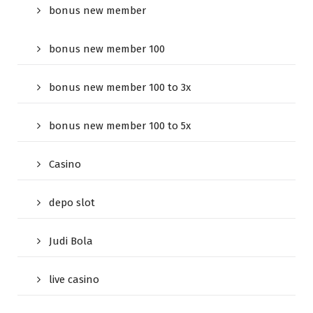
bonus new member
bonus new member 100
bonus new member 100 to 3x
bonus new member 100 to 5x
Casino
depo slot
Judi Bola
live casino