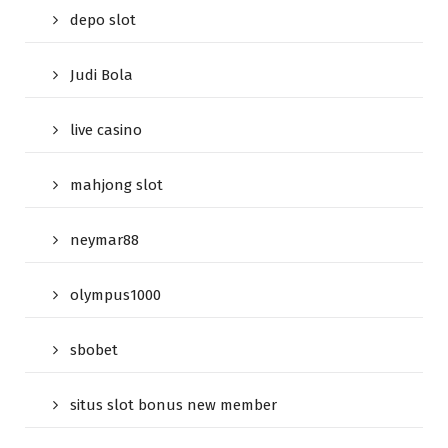
depo slot
Judi Bola
live casino
mahjong slot
neymar88
olympus1000
sbobet
situs slot bonus new member