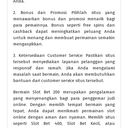
Anda.
2. Bonus dan Promosi: Pilihlah situs yang
menawarkan bonus dan promosi menarik bagi
para pemainnya. Bonus seperti free spins dan
cashback dapat meningkatkan peluang Anda
untuk menang dan membuat permainan semakin
mengasyikkan.
3. Ketersediaan Customer Service: Pastikan situs
tersebut menyediakan layanan pelanggan yang
responsif dan ramah. Jika Anda mengalami
masalah saat bermain, Anda akan membutuhkan
bantuan dari customer service situs tersebut.
Bermain Slot Bet 200 merupakan pengalaman
yang menyenangkan bagi para penggemar judi
online. Dengan memilih tempat bermain yang
tepat, Anda dapat menikmati permainan slot
online dengan aman dan nyaman. Memilih situs
seperti Slot Bet 400, Slot Bet Kecil, atau