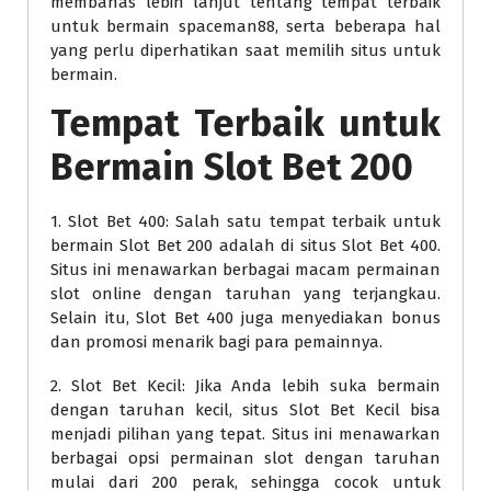
membahas lebih lanjut tentang tempat terbaik
untuk bermain spaceman88, serta beberapa hal
yang perlu diperhatikan saat memilih situs untuk
bermain.
Tempat Terbaik untuk
Bermain Slot Bet 200
1. Slot Bet 400: Salah satu tempat terbaik untuk
bermain Slot Bet 200 adalah di situs Slot Bet 400.
Situs ini menawarkan berbagai macam permainan
slot online dengan taruhan yang terjangkau.
Selain itu, Slot Bet 400 juga menyediakan bonus
dan promosi menarik bagi para pemainnya.
2. Slot Bet Kecil: Jika Anda lebih suka bermain
dengan taruhan kecil, situs Slot Bet Kecil bisa
menjadi pilihan yang tepat. Situs ini menawarkan
berbagai opsi permainan slot dengan taruhan
mulai dari 200 perak, sehingga cocok untuk