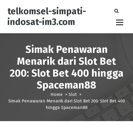
S
telkomsel-simpati-
k
i
indosat-im3.com
p
t
o
c
Simak Penawaran
o
n
Menarik dari Slot Bet
t
e
200: Slot Bet 400 hingga
n
t
Spaceman88
Home
>
Slot
>
Simak Penawaran Menarik dari Slot Bet 200: Slot Bet 400
hingga Spaceman88