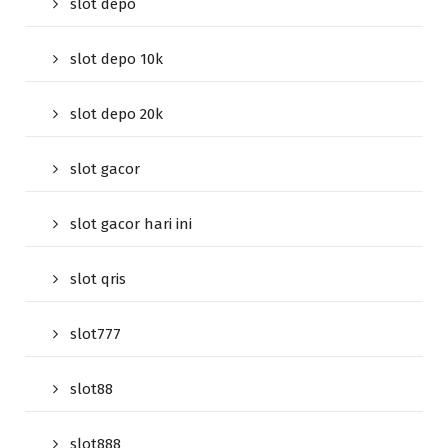
slot depo
slot depo 10k
slot depo 20k
slot gacor
slot gacor hari ini
slot qris
slot777
slot88
slot888