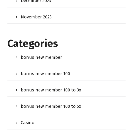
December 2023
November 2023
Categories
bonus new member
bonus new member 100
bonus new member 100 to 3x
bonus new member 100 to 5x
Casino