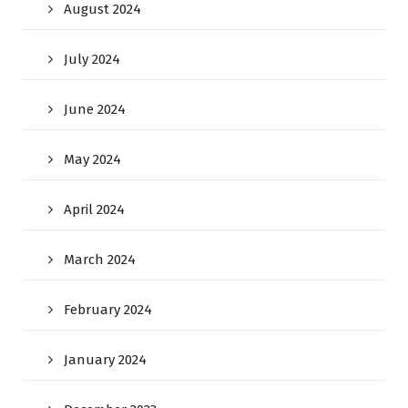
August 2024
July 2024
June 2024
May 2024
April 2024
March 2024
February 2024
January 2024