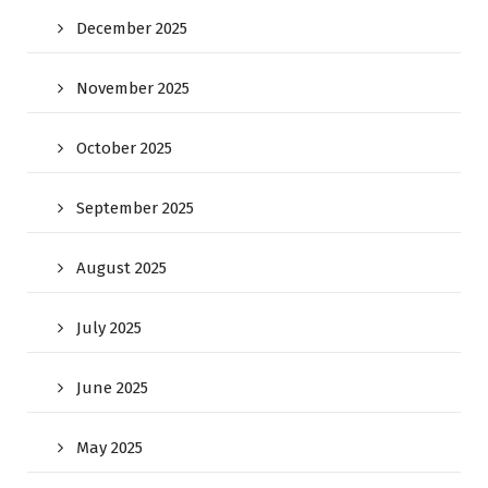
December 2025
November 2025
October 2025
September 2025
August 2025
July 2025
June 2025
May 2025