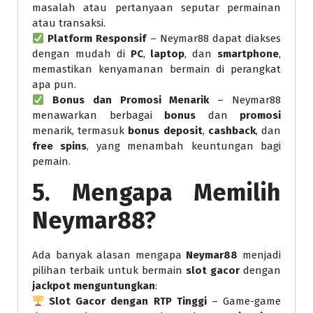
masalah atau pertanyaan seputar permainan
atau transaksi.
Platform Responsif
– Neymar88 dapat diakses
dengan mudah di
PC
,
laptop
, dan
smartphone
,
memastikan kenyamanan bermain di perangkat
apa pun.
Bonus dan Promosi Menarik
– Neymar88
menawarkan berbagai
bonus
dan
promosi
menarik, termasuk
bonus deposit
,
cashback
, dan
free spins
, yang menambah keuntungan bagi
pemain.
5. Mengapa Memilih
Neymar88?
Ada banyak alasan mengapa
Neymar88
menjadi
pilihan terbaik untuk bermain
slot gacor
dengan
jackpot menguntungkan
:
Slot Gacor dengan RTP Tinggi
– Game-game