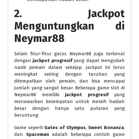
2. Jackpot
Menguntungkan di
Neymar88
Selain fitur-fitur gacor, Neymar88 juga terkenal
dengan
jackpot progresif
yang dapat mengubah
nasib pemain dalam sekejap. Jackpot ini terus
meningkat seiring dengan taruhan yang
ditempatkan oleh pemain, dan bisa mencapai
jumlah yang sangat besar. Beberapa game slot di
Neymar88 memiliki
jackpot progresif
yang
menawarkan kesempatan untuk meraih hadiah
besar dengan hanya satu putaran yang
beruntung.
Game seperti
Gates of Olympus
,
Sweet Bonanza
,
dan
Spaceman
adalah beberapa contoh game