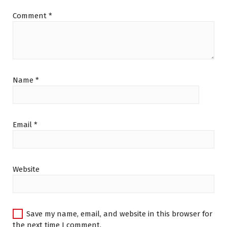
Comment
*
Name
*
Email
*
Website
Save my name, email, and website in this browser for
the next time I comment.