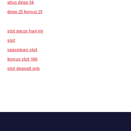
situs depo 5k
depo 25 bonus 25
slot gacor hari ini
slot
spaceman slot
bonus slot 100
slot deposit qris