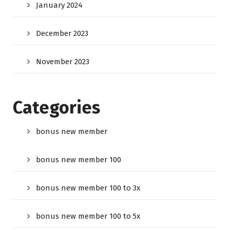
January 2024
December 2023
November 2023
Categories
bonus new member
bonus new member 100
bonus new member 100 to 3x
bonus new member 100 to 5x