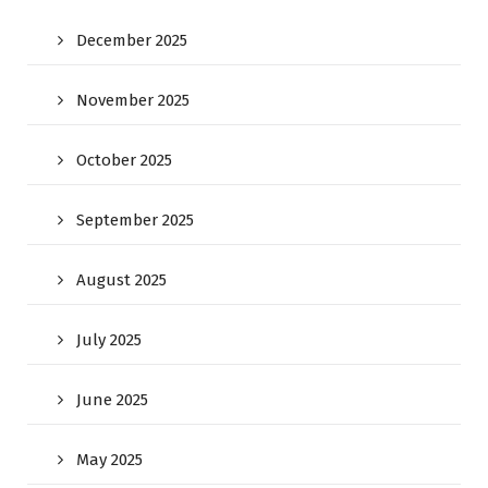
December 2025
November 2025
October 2025
September 2025
August 2025
July 2025
June 2025
May 2025