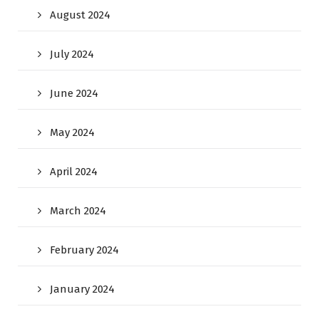
August 2024
July 2024
June 2024
May 2024
April 2024
March 2024
February 2024
January 2024