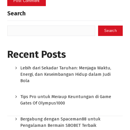
Search
Search
Recent Posts
Lebih dari Sekadar Taruhan: Menjaga Waktu,
Energi, dan Keseimbangan Hidup dalam Judi
Bola
Tips Pro untuk Meraup Keuntungan di Game
Gates Of Olympus1000
Bergabung dengan Spaceman88 untuk
Pengalaman Bermain SBOBET Terbaik