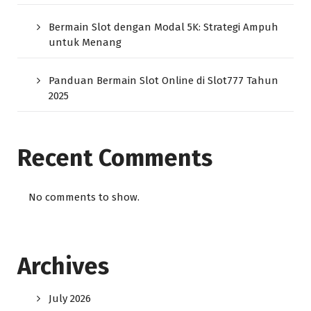
Bermain Slot dengan Modal 5K: Strategi Ampuh
untuk Menang
Panduan Bermain Slot Online di Slot777 Tahun
2025
Recent Comments
No comments to show.
Archives
July 2026