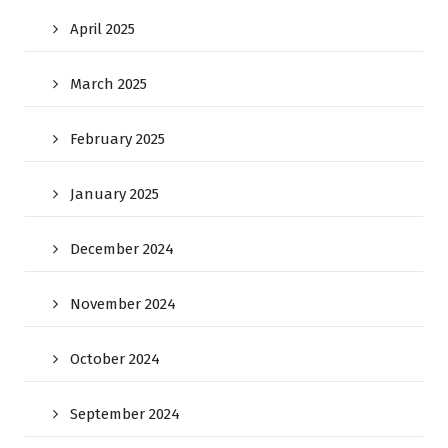
April 2025
March 2025
February 2025
January 2025
December 2024
November 2024
October 2024
September 2024