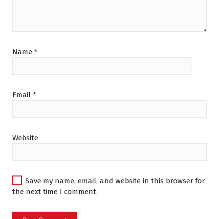
Name
*
Email
*
Website
Save my name, email, and website in this browser for
the next time I comment.