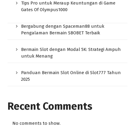
Tips Pro untuk Meraup Keuntungan di Game
Gates Of Olympus1000
Bergabung dengan Spaceman88 untuk
Pengalaman Bermain SBOBET Terbaik
Bermain Slot dengan Modal 5K: Strategi Ampuh
untuk Menang
Panduan Bermain Slot Online di Slot777 Tahun
2025
Recent Comments
No comments to show.