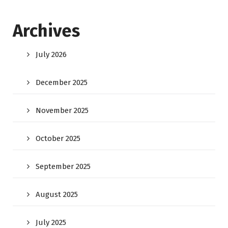
Archives
July 2026
December 2025
November 2025
October 2025
September 2025
August 2025
July 2025