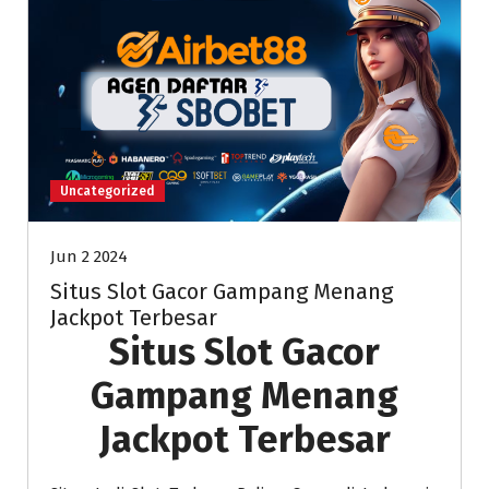
Uncategorized
Jun 2 2024
Situs Slot Gacor Gampang Menang
Jackpot Terbesar
Situs Slot Gacor
Gampang Menang
Jackpot Terbesar