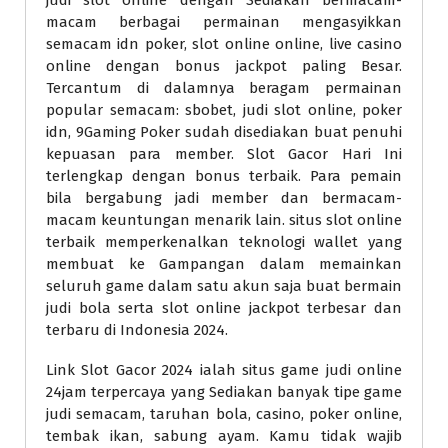
macam berbagai permainan mengasyikkan
semacam idn poker, slot online online, live casino
online dengan bonus jackpot paling Besar.
Tercantum di dalamnya beragam permainan
popular semacam: sbobet, judi slot online, poker
idn, 9Gaming Poker sudah disediakan buat penuhi
kepuasan para member. Slot Gacor Hari Ini
terlengkap dengan bonus terbaik. Para pemain
bila bergabung jadi member dan bermacam-
macam keuntungan menarik lain. situs slot online
terbaik memperkenalkan teknologi wallet yang
membuat ke Gampangan dalam memainkan
seluruh game dalam satu akun saja buat bermain
judi bola serta slot online jackpot terbesar dan
terbaru di Indonesia 2024.
Link Slot Gacor 2024 ialah situs game judi online
24jam terpercaya yang Sediakan banyak tipe game
judi semacam, taruhan bola, casino, poker online,
tembak ikan, sabung ayam. Kamu tidak wajib