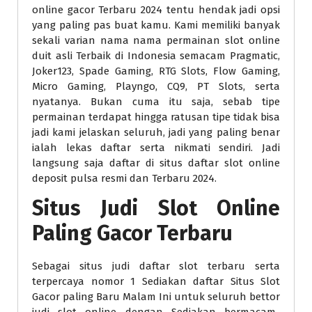
online gacor Terbaru 2024 tentu hendak jadi opsi
yang paling pas buat kamu. Kami memiliki banyak
sekali varian nama nama permainan slot online
duit asli Terbaik di Indonesia semacam Pragmatic,
Joker123, Spade Gaming, RTG Slots, Flow Gaming,
Micro Gaming, Playngo, CQ9, PT Slots, serta
nyatanya. Bukan cuma itu saja, sebab tipe
permainan terdapat hingga ratusan tipe tidak bisa
jadi kami jelaskan seluruh, jadi yang paling benar
ialah lekas daftar serta nikmati sendiri. Jadi
langsung saja daftar di situs daftar slot online
deposit pulsa resmi dan Terbaru 2024.
Situs Judi Slot Online
Paling Gacor Terbaru
Sebagai situs judi daftar slot terbaru serta
terpercaya nomor 1 Sediakan daftar Situs Slot
Gacor paling Baru Malam Ini untuk seluruh bettor
judi slot online dengan Sediakan bermacam-