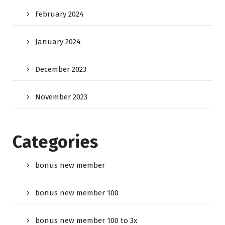
February 2024
January 2024
December 2023
November 2023
Categories
bonus new member
bonus new member 100
bonus new member 100 to 3x