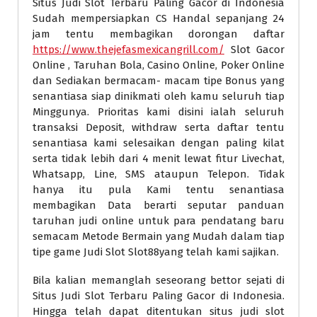
Situs Judi Slot Terbaru Paling Gacor di Indonesia
Sudah mempersiapkan CS Handal sepanjang 24
jam tentu membagikan dorongan daftar
https://www.thejefasmexicangrill.com/
Slot Gacor
Online , Taruhan Bola, Casino Online, Poker Online
dan Sediakan bermacam- macam tipe Bonus yang
senantiasa siap dinikmati oleh kamu seluruh tiap
Minggunya. Prioritas kami disini ialah seluruh
transaksi Deposit, withdraw serta daftar tentu
senantiasa kami selesaikan dengan paling kilat
serta tidak lebih dari 4 menit lewat fitur Livechat,
Whatsapp, Line, SMS ataupun Telepon. Tidak
hanya itu pula Kami tentu senantiasa
membagikan Data berarti seputar panduan
taruhan judi online untuk para pendatang baru
semacam Metode Bermain yang Mudah dalam tiap
tipe game Judi Slot Slot88yang telah kami sajikan.
Bila kalian memanglah seseorang bettor sejati di
Situs Judi Slot Terbaru Paling Gacor di Indonesia.
Hingga telah dapat ditentukan situs judi slot