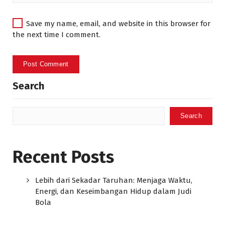
Save my name, email, and website in this browser for
the next time I comment.
Search
Search
Recent Posts
Lebih dari Sekadar Taruhan: Menjaga Waktu,
Energi, dan Keseimbangan Hidup dalam Judi
Bola