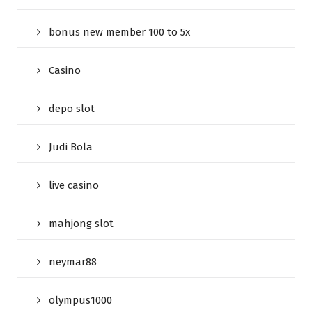
bonus new member 100 to 5x
Casino
depo slot
Judi Bola
live casino
mahjong slot
neymar88
olympus1000