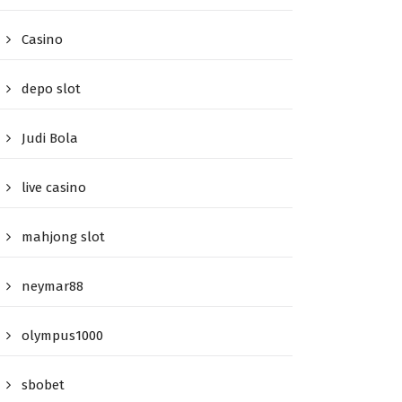
Casino
depo slot
Judi Bola
live casino
mahjong slot
neymar88
olympus1000
sbobet