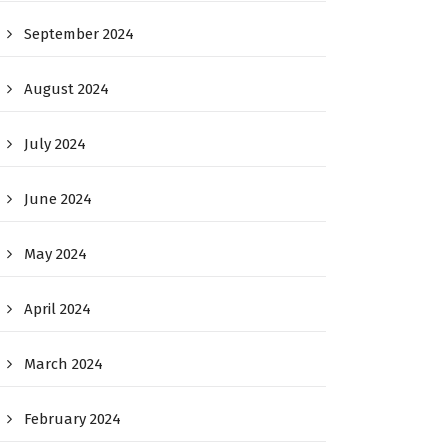
September 2024
August 2024
July 2024
June 2024
May 2024
April 2024
March 2024
February 2024