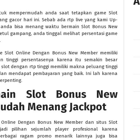
A
 untuk mempermudah anda saat tetapkan game Slot
 gacor hari ini. Sebab ada rtp live yang kami Up-
n anda bisa menang waktu bermain Slot Bonus New
etul gampang, anda tinggal melihat persentasi game
.
game Slot Online Dengan Bonus New Member memiliki
n tinggi persentasenya karena itu semakin besar
ot dengan rtp tinggi memiliki makna peluang tinggi
n mendapat pembayaran yang baik. Ini lah karena
terpenting.
main Slot Bonus New
Mudah Menang Jackpot
 Online Dengan Bonus New Member dan situs Slot
i pilihan sejumlah player profesional karena
erbagai ragam promo menarik lainnya juga bisa