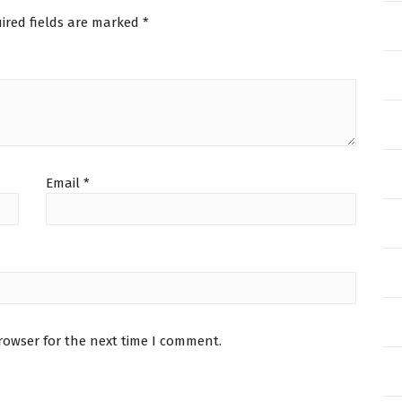
ired fields are marked
*
Email
*
rowser for the next time I comment.