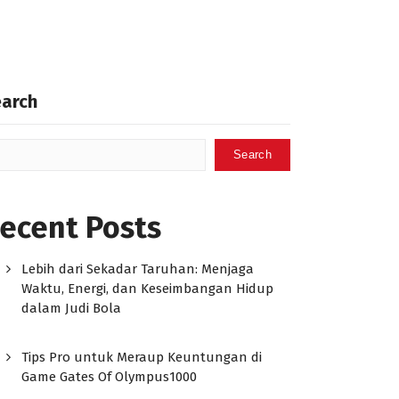
earch
Search
ecent Posts
Lebih dari Sekadar Taruhan: Menjaga
Waktu, Energi, dan Keseimbangan Hidup
dalam Judi Bola
Tips Pro untuk Meraup Keuntungan di
Game Gates Of Olympus1000