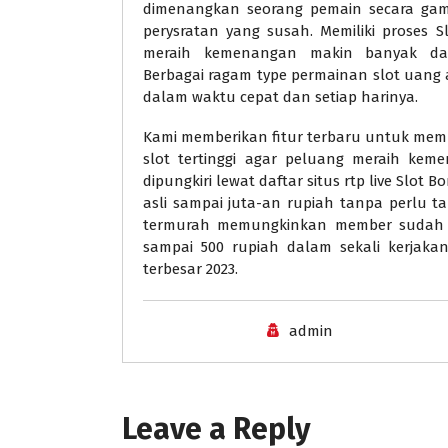
dimenangkan seorang pemain secara gam
perysratan yang susah. Memiliki prose
meraih kemenangan makin banyak dan
Berbagai ragam type permainan slot uang as
dalam waktu cepat dan setiap harinya.
Kami memberikan fitur terbaru untuk mempe
slot tertinggi agar peluang meraih keme
dipungkiri lewat daftar situs rtp live Slo
asli sampai juta-an rupiah tanpa perlu 
termurah memungkinkan member sudah bi
sampai 500 rupiah dalam sekali kerjaka
terbesar 2023.
admin
Leave a Reply