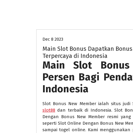
Uncategorized
Dec 8 2023
Main Slot Bonus Dapatkan Bonus 
Terpercaya di Indonesia
Main Slot Bonus
Persen Bagi Penda
Indonesia
Slot Bonus New Member ialah situs judi
slot88
dan terbaik di Indonesia. Slot Bo
Dengan Bonus New Member resmi yang 
seperti Slot Online Dengan Bonus New Membe
sampai togel online. Kami menggunakan p