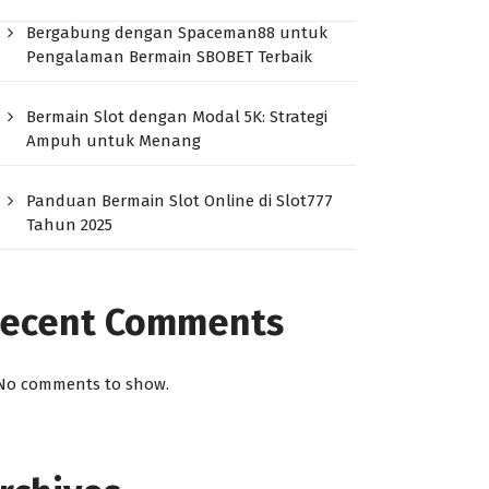
Bergabung dengan Spaceman88 untuk
Pengalaman Bermain SBOBET Terbaik
Bermain Slot dengan Modal 5K: Strategi
Ampuh untuk Menang
Panduan Bermain Slot Online di Slot777
Tahun 2025
ecent Comments
No comments to show.