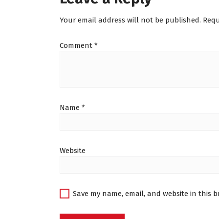
Your email address will not be published.
Requ
Comment
*
Name
*
Website
Save my name, email, and website in this b