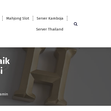
Mahjong Slot
Server Kamboja
Server Thailand
aik
i
jamin