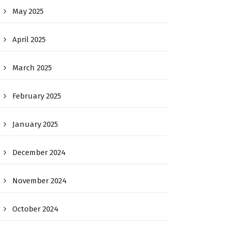
May 2025
April 2025
March 2025
February 2025
January 2025
December 2024
November 2024
October 2024