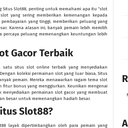
 Situs Slot88, penting untuk memahami apa itu “slot
in slot yang sering memberikan kemenangan kepada
e pembayaran yang tinggi, memberikan peluang yang
ar. Karena alasan ini, banyak pemain lebih memilih
eka percaya peluang memenangkan keuntungan lebih
ot Gacor Terbaik
h satu situs slot online terbaik yang menyediakan
engan koleksi permainan slot yang luar biasa, Situs
R
 banyak pemain. Mereka menawarkan ragam tema slot
n fitur bonus yang menggiurkan. Keunikan mengenai
k menyediakan permainan slot gacor yang membuat
an besar untuk memenangkan hadiah besar.
tus Slot88?
A
t88 layak dipertimbangkan oleh para pemain yang