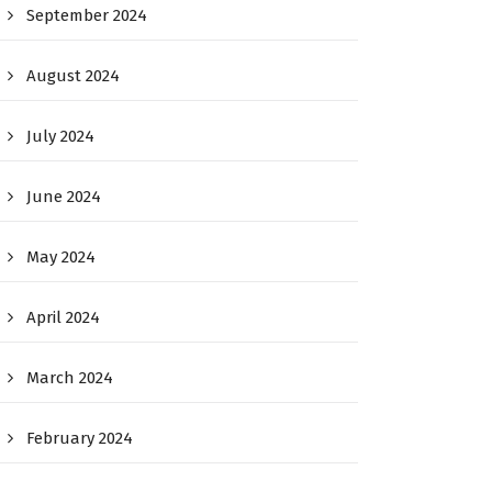
September 2024
August 2024
July 2024
June 2024
May 2024
April 2024
March 2024
February 2024