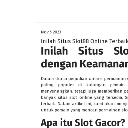
Uncategorized
Nov 5 2023
Inilah Situs Slot88 Online Terb
Inilah Situs Sl
dengan Keamanan 
Dalam dunia perjudian online, permainan 
paling populer di kalangan pemain
menyenangkan, tetapi juga memberikan p
banyak situs slot online yang tersedia, 
terbaik. Dalam artikel ini, kami akan men
untuk pemain yang mencari permainan slot
Apa itu Slot Gacor?