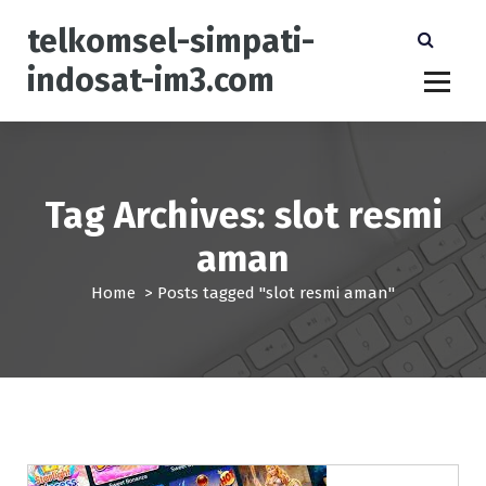
S
telkomsel-simpati-
k
i
indosat-im3.com
p
t
o
c
o
n
Tag Archives: slot resmi
t
aman
e
n
Home
>
Posts tagged "slot resmi aman"
t