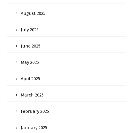
August 2025
July 2025
June 2025
May 2025
April 2025
March 2025
February 2025
January 2025