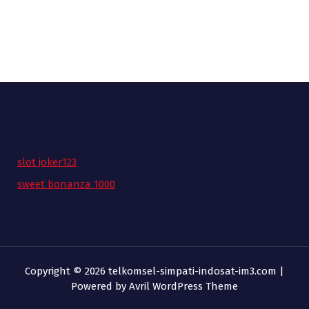
slot joker123
sweet bonanza 1000
Copyright © 2026 telkomsel-simpati-indosat-im3.com |
Powered by
Avril WordPress Theme