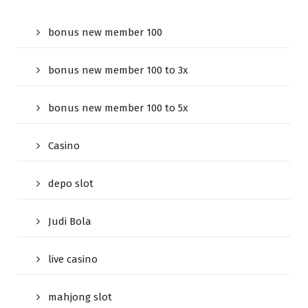
bonus new member 100
bonus new member 100 to 3x
bonus new member 100 to 5x
Casino
depo slot
Judi Bola
live casino
mahjong slot