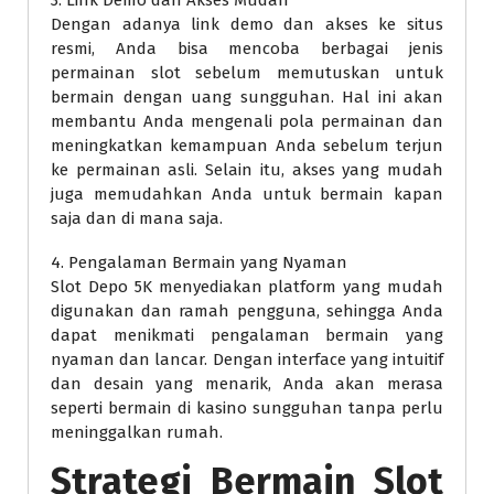
3. Link Demo dan Akses Mudah
Dengan adanya link demo dan akses ke situs
resmi, Anda bisa mencoba berbagai jenis
permainan slot sebelum memutuskan untuk
bermain dengan uang sungguhan. Hal ini akan
membantu Anda mengenali pola permainan dan
meningkatkan kemampuan Anda sebelum terjun
ke permainan asli. Selain itu, akses yang mudah
juga memudahkan Anda untuk bermain kapan
saja dan di mana saja.
4. Pengalaman Bermain yang Nyaman
Slot Depo 5K menyediakan platform yang mudah
digunakan dan ramah pengguna, sehingga Anda
dapat menikmati pengalaman bermain yang
nyaman dan lancar. Dengan interface yang intuitif
dan desain yang menarik, Anda akan merasa
seperti bermain di kasino sungguhan tanpa perlu
meninggalkan rumah.
Strategi Bermain Slot