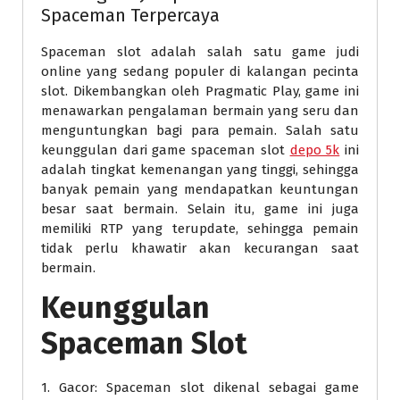
Spaceman Terpercaya
Spaceman slot adalah salah satu game judi
online yang sedang populer di kalangan pecinta
slot. Dikembangkan oleh Pragmatic Play, game ini
menawarkan pengalaman bermain yang seru dan
menguntungkan bagi para pemain. Salah satu
keunggulan dari game spaceman slot
depo 5k
ini
adalah tingkat kemenangan yang tinggi, sehingga
banyak pemain yang mendapatkan keuntungan
besar saat bermain. Selain itu, game ini juga
memiliki RTP yang terupdate, sehingga pemain
tidak perlu khawatir akan kecurangan saat
bermain.
Keunggulan
Spaceman Slot
1. Gacor: Spaceman slot dikenal sebagai game