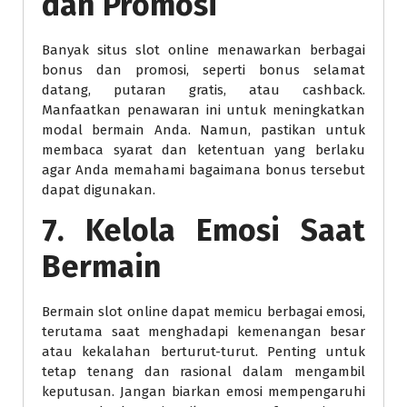
dan Promosi
Banyak situs slot online menawarkan berbagai
bonus dan promosi, seperti bonus selamat
datang, putaran gratis, atau cashback.
Manfaatkan penawaran ini untuk meningkatkan
modal bermain Anda. Namun, pastikan untuk
membaca syarat dan ketentuan yang berlaku
agar Anda memahami bagaimana bonus tersebut
dapat digunakan.
7. Kelola Emosi Saat
Bermain
Bermain slot online dapat memicu berbagai emosi,
terutama saat menghadapi kemenangan besar
atau kekalahan berturut-turut. Penting untuk
tetap tenang dan rasional dalam mengambil
keputusan. Jangan biarkan emosi mempengaruhi