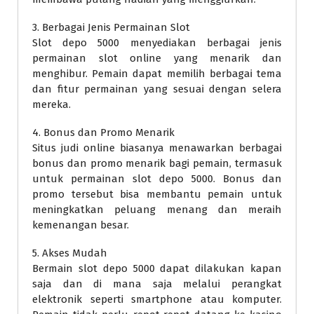
3. Berbagai Jenis Permainan Slot
Slot depo 5000 menyediakan berbagai jenis
permainan slot online yang menarik dan
menghibur. Pemain dapat memilih berbagai tema
dan fitur permainan yang sesuai dengan selera
mereka.
4. Bonus dan Promo Menarik
Situs judi online biasanya menawarkan berbagai
bonus dan promo menarik bagi pemain, termasuk
untuk permainan slot depo 5000. Bonus dan
promo tersebut bisa membantu pemain untuk
meningkatkan peluang menang dan meraih
kemenangan besar.
5. Akses Mudah
Bermain slot depo 5000 dapat dilakukan kapan
saja dan di mana saja melalui perangkat
elektronik seperti smartphone atau komputer.