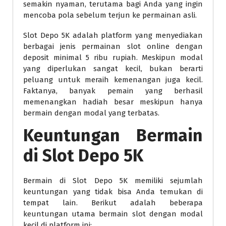
semakin nyaman, terutama bagi Anda yang ingin
mencoba pola sebelum terjun ke permainan asli.
Slot Depo 5K adalah platform yang menyediakan
berbagai jenis permainan slot online dengan
deposit minimal 5 ribu rupiah. Meskipun modal
yang diperlukan sangat kecil, bukan berarti
peluang untuk meraih kemenangan juga kecil.
Faktanya, banyak pemain yang berhasil
memenangkan hadiah besar meskipun hanya
bermain dengan modal yang terbatas.
Keuntungan Bermain
di Slot Depo 5K
Bermain di Slot Depo 5K memiliki sejumlah
keuntungan yang tidak bisa Anda temukan di
tempat lain. Berikut adalah beberapa
keuntungan utama bermain slot dengan modal
kecil di platform ini: