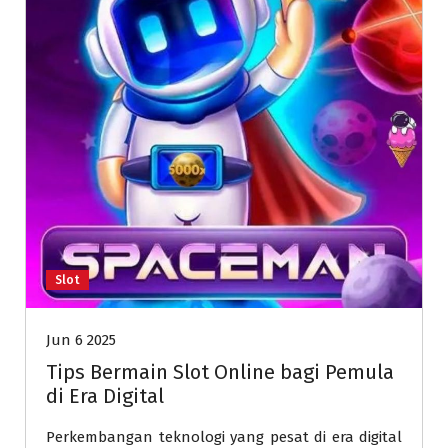
Slot
Jun 6 2025
Tips Bermain Slot Online bagi Pemula
di Era Digital
Perkembangan teknologi yang pesat di era digital