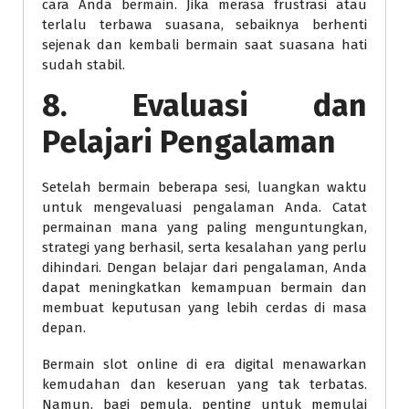
cara Anda bermain. Jika merasa frustrasi atau
terlalu terbawa suasana, sebaiknya berhenti
sejenak dan kembali bermain saat suasana hati
sudah stabil.
8. Evaluasi dan
Pelajari Pengalaman
Setelah bermain beberapa sesi, luangkan waktu
untuk mengevaluasi pengalaman Anda. Catat
permainan mana yang paling menguntungkan,
strategi yang berhasil, serta kesalahan yang perlu
dihindari. Dengan belajar dari pengalaman, Anda
dapat meningkatkan kemampuan bermain dan
membuat keputusan yang lebih cerdas di masa
depan.
Bermain slot online di era digital menawarkan
kemudahan dan keseruan yang tak terbatas.
Namun, bagi pemula, penting untuk memulai