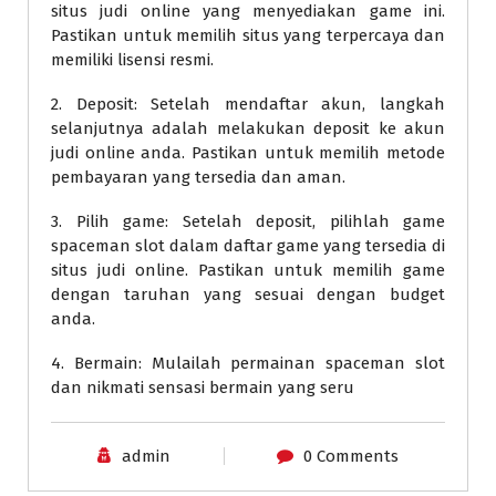
situs judi online yang menyediakan game ini.
Pastikan untuk memilih situs yang terpercaya dan
memiliki lisensi resmi.
2. Deposit: Setelah mendaftar akun, langkah
selanjutnya adalah melakukan deposit ke akun
judi online anda. Pastikan untuk memilih metode
pembayaran yang tersedia dan aman.
3. Pilih game: Setelah deposit, pilihlah game
spaceman slot dalam daftar game yang tersedia di
situs judi online. Pastikan untuk memilih game
dengan taruhan yang sesuai dengan budget
anda.
4. Bermain: Mulailah permainan spaceman slot
dan nikmati sensasi bermain yang seru
admin
0 Comments