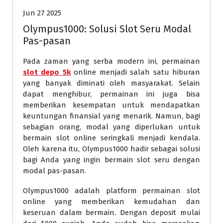
Jun 27 2025
Olympus1000: Solusi Slot Seru Modal
Pas-pasan
Pada zaman yang serba modern ini, permainan
slot depo 5k
online menjadi salah satu hiburan
yang banyak diminati oleh masyarakat. Selain
dapat menghibur, permainan ini juga bisa
memberikan kesempatan untuk mendapatkan
keuntungan finansial yang menarik. Namun, bagi
sebagian orang, modal yang diperlukan untuk
bermain slot online seringkali menjadi kendala.
Oleh karena itu, Olympus1000 hadir sebagai solusi
bagi Anda yang ingin bermain slot seru dengan
modal pas-pasan.
Olympus1000 adalah platform permainan slot
online yang memberikan kemudahan dan
keseruan dalam bermain. Dengan deposit mulai