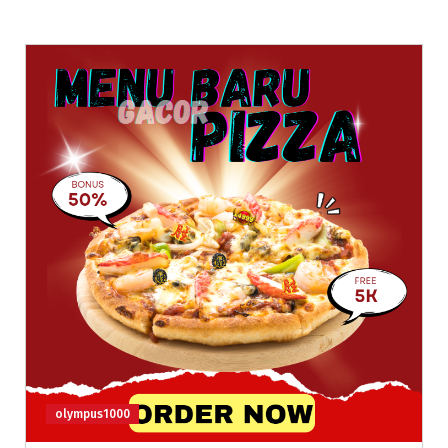
olympus1000