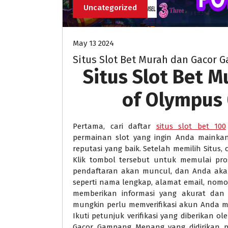
Uncategorized
May 13 2024
Situs Slot Bet Murah dan Gacor G
Situs Slot Bet 
of Olympus 
Pertama, cari daftar
situs slot bet 100
permainan slot yang ingin Anda mainkan. 
reputasi yang baik. Setelah memilih Situs,
Klik tombol tersebut untuk memulai pros
pendaftaran akan muncul, dan Anda akan 
seperti nama lengkap, alamat email, nomor
memberikan informasi yang akurat dan v
mungkin perlu memverifikasi akun Anda m
Ikuti petunjuk verifikasi yang diberikan 
Gacor Gampang Menang yang didirikan pa