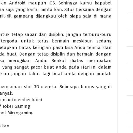
ikin Android maupun iOS. Sehingga kamu kapabel
mana saja yang kamu minta kan. Situs bersama dengan
riil-riil gampang dijangkau oleh siapa saja di mana
ntuk tetap sabar dan disiplin. Jangan terburu-buru
ergoda untuk terus bermain meskipun sedang
etapkan batas kerugian pasti bisa Anda terima, dan
da buat. Dengan tetap disiplin dan bermain dengan
isa merugikan Anda. Berikut diatas merupakan
yang sangat gacor buat anda pada Hari Ini dalam
mikian jangan takut lagi buat anda dengan mudah
n permainan slot 3D mereka. Beberapa bonus yang di
banyak.
menjadi member kami.
/ Joker Gaming
kpot Microgaming
skan