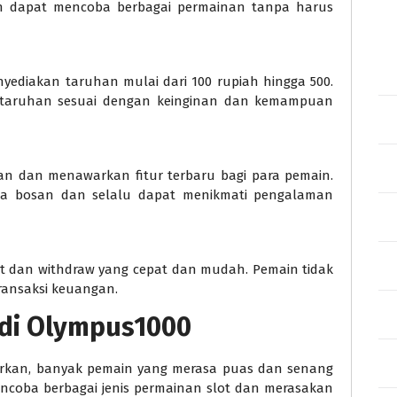
n dapat mencoba berbagai permainan tanpa harus
menyediakan taruhan mulai dari 100 rupiah hingga 500.
 taruhan sesuai dengan keinginan dan kemampuan
n dan menawarkan fitur terbaru bagi para pemain.
sa bosan dan selalu dapat menikmati pengalaman
sit dan withdraw yang cepat dan mudah. Pemain tidak
ansaksi keuangan.
di Olympus1000
rkan, banyak pemain yang merasa puas dan senang
ncoba berbagai jenis permainan slot dan merasakan