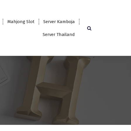
Mahjong Slot
Server Kamboja
Server Thailand