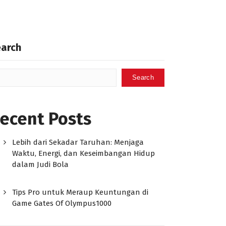
earch
Search
ecent Posts
Lebih dari Sekadar Taruhan: Menjaga
Waktu, Energi, dan Keseimbangan Hidup
dalam Judi Bola
Tips Pro untuk Meraup Keuntungan di
Game Gates Of Olympus1000