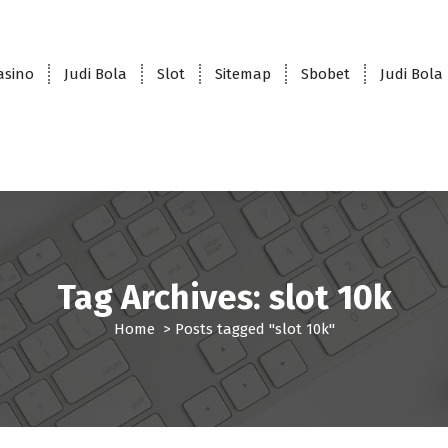
asino
Judi Bola
Slot
Sitemap
Sbobet
Judi Bola
Tag Archives: slot 10k
Home
>
Posts tagged "slot 10k"