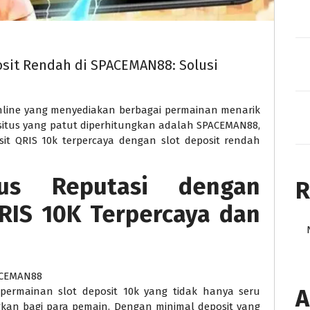
sit Rendah di SPACEMAN88: Solusi
i online yang menyediakan berbagai permainan menarik
situs yang patut diperhitungkan adalah SPACEMAN88,
sit QRIS 10k terpercaya dengan slot deposit rendah
tus Reputasi dengan
R
RIS 10K Terpercaya dan
ACEMAN88
A
ermainan slot deposit 10k yang tidak hanya seru
kan bagi para pemain. Dengan minimal deposit yang