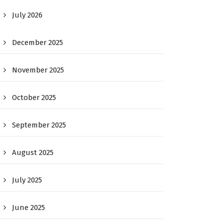
July 2026
December 2025
November 2025
October 2025
September 2025
August 2025
July 2025
June 2025