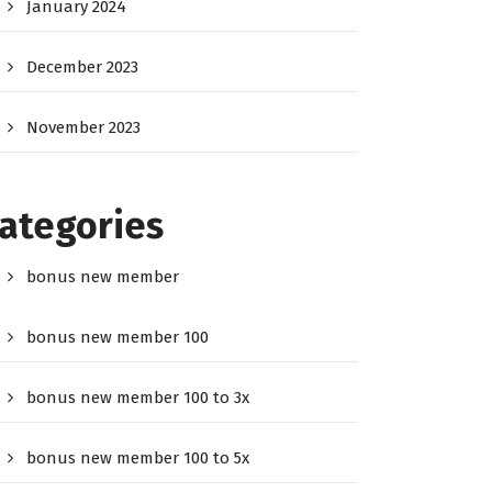
January 2024
December 2023
November 2023
ategories
bonus new member
bonus new member 100
bonus new member 100 to 3x
bonus new member 100 to 5x