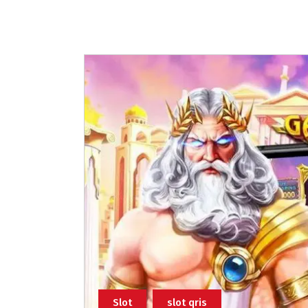
Slot
slot qris