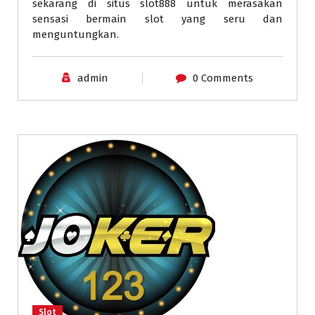
sekarang di situs slot888 untuk merasakan
sensasi bermain slot yang seru dan
menguntungkan.
admin
0 Comments
Slot