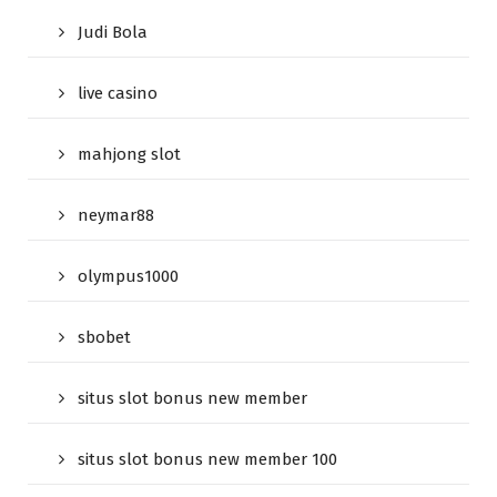
Judi Bola
live casino
mahjong slot
neymar88
olympus1000
sbobet
situs slot bonus new member
situs slot bonus new member 100