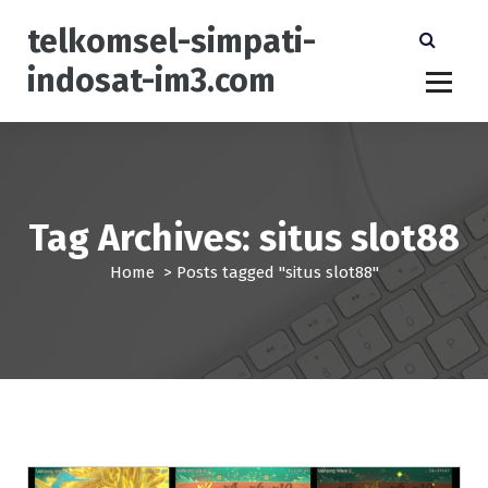
S
telkomsel-simpati-
k
i
indosat-im3.com
p
t
o
c
o
n
Tag Archives: situs slot88
t
e
Home
>
Posts tagged "situs slot88"
n
t