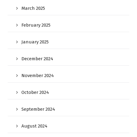
March 2025
February 2025
January 2025
December 2024
November 2024
October 2024
September 2024
August 2024