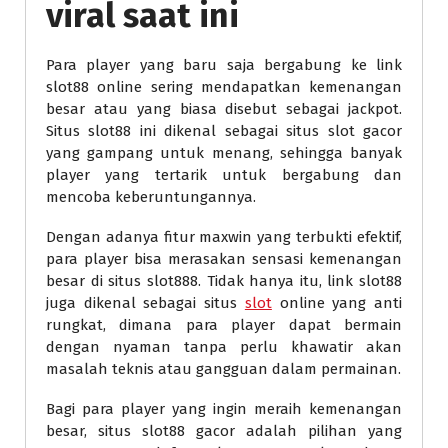
viral saat ini
Para player yang baru saja bergabung ke link
slot88 online sering mendapatkan kemenangan
besar atau yang biasa disebut sebagai jackpot.
Situs slot88 ini dikenal sebagai situs slot gacor
yang gampang untuk menang, sehingga banyak
player yang tertarik untuk bergabung dan
mencoba keberuntungannya.
Dengan adanya fitur maxwin yang terbukti efektif,
para player bisa merasakan sensasi kemenangan
besar di situs slot888. Tidak hanya itu, link slot88
juga dikenal sebagai situs
slot
online yang anti
rungkat, dimana para player dapat bermain
dengan nyaman tanpa perlu khawatir akan
masalah teknis atau gangguan dalam permainan.
Bagi para player yang ingin meraih kemenangan
besar, situs slot88 gacor adalah pilihan yang