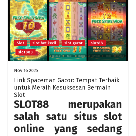
Slot
slot bet kecil
slot gacor
slot88
slot888
Nov 16 2025
Link Spaceman Gacor: Tempat Terbaik
untuk Meraih Kesuksesan Bermain
Slot
SLOT88 merupakan
salah satu situs slot
online yang sedang