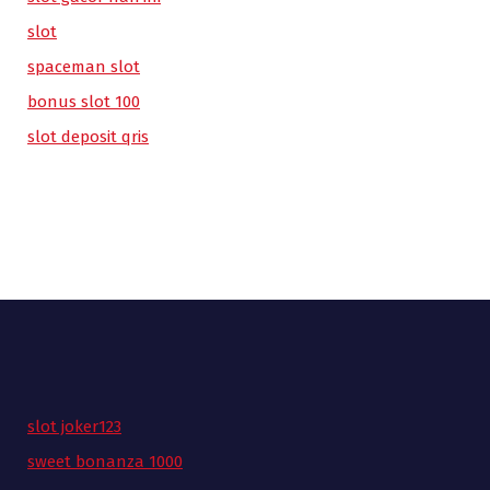
slot
spaceman slot
bonus slot 100
slot deposit qris
slot joker123
sweet bonanza 1000