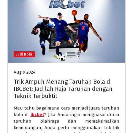
Judi Bola
Aug 9 2024
Trik Ampuh Menang Taruhan Bola di
IBCBet: Jadilah Raja Taruhan dengan
Teknik Terbukti!
Mau tahu bagaimana cara menjadi juara taruhan
bola di
ibcbet
? Jika Anda ingin menguasai dunia
taruhan olahraga dan memaksimalkan
kemenangan, Anda perlu menggunakan trik-trik