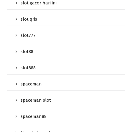
slot gacor hari ini
slot qris
slot777
slot88
slot888
spaceman
spaceman slot
spaceman88