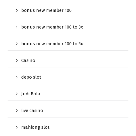
bonus new member 100
bonus new member 100 to 3x
bonus new member 100 to 5x
Casino
depo slot
Judi Bola
live casino
mahjong slot