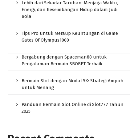
Lebih dari Sekadar Taruhan: Menjaga Waktu,
Energi, dan Keseimbangan Hidup dalam Judi
Bola
Tips Pro untuk Meraup Keuntungan di Game
Gates Of Olympus1000
Bergabung dengan Spaceman88 untuk
Pengalaman Bermain SBOBET Terbaik
Bermain Slot dengan Modal 5K: Strategi Ampuh
untuk Menang
Panduan Bermain Slot Online di Slot777 Tahun
2025