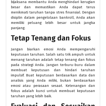
bijaksana membantu Anda menghindari kerugian
besar dan memastikan Anda dapat terus
menikmati taruhan tanpa stres finansial. Dengan
disiplin dalam pengelolaan bankroll, Anda akan
memiliki peluang lebih besar untuk jangka
panjang.
Tetap Tenang dan Fokus
Jangan biarkan emosi Anda mempengaruhi
keputusan taruhan. Salah satu trik ampuh untuk
menang taruhan adalah tetap tenang dan fokus
pada strategi Anda. Jangan terburu-buru dalam
membuat keputusan dan hindari taruhan
impulsif. Buat keputusan berdasarkan data dan
analisis yang Anda miliki, bukan berdasarkan
emosi atau perasaan sesaat. Ketenangan dan
fokus adalah kunci untuk membuat keputusan
taruhan yang lebih baik.