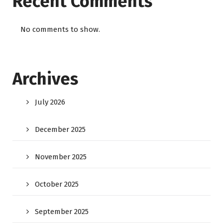
Recent Comments
No comments to show.
Archives
July 2026
December 2025
November 2025
October 2025
September 2025