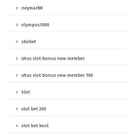
neymar88
olympus1000
sbobet
situs slot bonus new member
situs slot bonus new member 100
Slot
slot bet 200
slot bet kecil