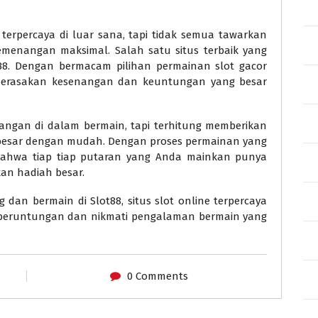
 terpercaya di luar sana, tapi tidak semua tawarkan
emenangan maksimal. Salah satu situs terbaik yang
88. Dengan bermacam pilihan permainan slot gacor
erasakan kesenangan dan keuntungan yang besar
angan di dalam bermain, tapi terhitung memberikan
esar dengan mudah. Dengan proses permainan yang
 bahwa tiap tiap putaran yang Anda mainkan punya
n hadiah besar.
 dan bermain di Slot88, situs slot online terpercaya
keberuntungan dan nikmati pengalaman bermain yang
0 Comments