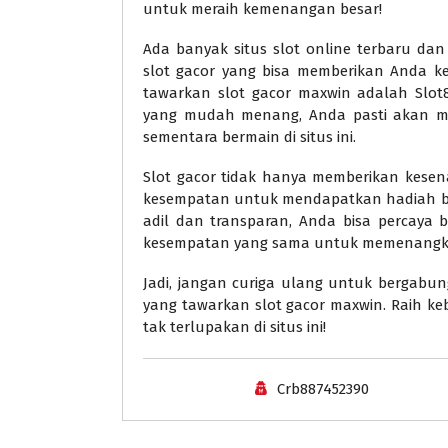
untuk meraih kemenangan besar!
Ada banyak situs slot online terbaru dan
slot gacor yang bisa memberikan Anda k
tawarkan slot gacor maxwin adalah Slot
yang mudah menang, Anda pasti akan m
sementara bermain di situs ini.
Slot gacor tidak hanya memberikan kesen
kesempatan untuk mendapatkan hadiah b
adil dan transparan, Anda bisa percaya
kesempatan yang sama untuk memenangka
Jadi, jangan curiga ulang untuk bergabung
yang tawarkan slot gacor maxwin. Raih 
tak terlupakan di situs ini!
Crb887452390