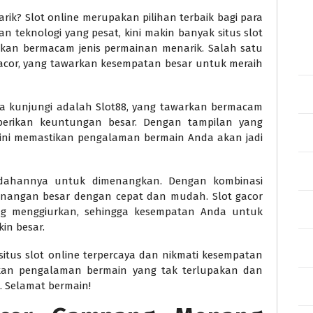
ik? Slot online merupakan pilihan terbaik bagi para
 teknologi yang pesat, kini makin banyak situs slot
rkan bermacam jenis permainan menarik. Salah satu
gacor, yang tawarkan kesempatan besar untuk meraih
nda kunjungi adalah Slot88, yang tawarkan bermacam
berikan keuntungan besar. Dengan tampilan yang
tus ini memastikan pengalaman bermain Anda akan jadi
udahannya untuk dimenangkan. Dengan kombinasi
menangan besar dengan cepat dan mudah. Slot gacor
ang menggiurkan, sehingga kesempatan Anda untuk
n besar.
 situs slot online terpercaya dan nikmati kesempatan
kan pengalaman bermain yang tak terlupakan dan
e. Selamat bermain!