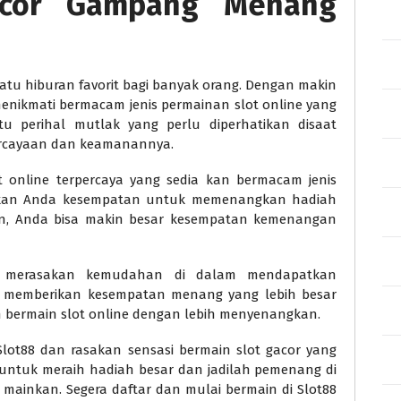
acor Gampang Menang
 satu hiburan favorit bagi banyak orang. Dengan makin
menikmati bermacam jenis permainan slot online yang
 perihal mutlak yang perlu diperhatikan disaat
ercayaan dan keamanannya.
ot online terpercaya yang sedia kan bermacam jenis
rikan Anda kesempatan untuk memenangkan hadiah
win, Anda bisa makin besar kesempatan kemenangan
a merasakan kemudahan di dalam mendapatkan
n memberikan kesempatan menang yang lebih besar
 bermain slot online dengan lebih menyenangkan.
lot88 dan rasakan sensasi bermain slot gacor yang
tuk meraih hadiah besar dan jadilah pemenang di
 mainkan. Segera daftar dan mulai bermain di Slot88