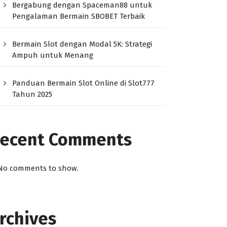
Bergabung dengan Spaceman88 untuk
Pengalaman Bermain SBOBET Terbaik
Bermain Slot dengan Modal 5K: Strategi
Ampuh untuk Menang
Panduan Bermain Slot Online di Slot777
Tahun 2025
ecent Comments
No comments to show.
rchives