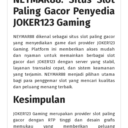
Paling Gacor Penyedia
JOKER123 Gaming
NEYMAR88 dikenal sebagai situs slot paling gacor
yang menyediakan game dari provider JOKER123
Gaming. Platform ini memberikan akses mudah
dan nyaman untuk memainkan berbagai slot
gacor dari JOKER123 dengan server yang stabil,
layanan transaksi cepat, dan sistem keamanan
yang terjamin. NEYMAR88 menjadi pilihan utama
bagi para penggemar slot yang mencari kualitas
dan peluang menang terbaik.
Kesimpulan
JOKER123 Gaming merupakan provider slot paling
gacor dengan RTP tinggi dan desain grafis
memukau yang memberikan peluang