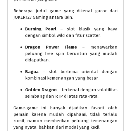
Beberapa judul game yang dikenal gacor dari
JOKER123 Gaming antara lain:
Burning Pearl
– slot klasik yang kaya
dengan simbol wild dan fitur scatter.
Dragon Power Flame
– menawarkan
peluang free spin beruntun yang mudah
didapatkan.
Bagua
– slot bertema oriental dengan
kombinasi kemenangan yang besar.
Golden Dragon
– terkenal dengan volatilitas
seimbang dan RTP di atas rata-rata.
Game-game ini banyak dijadikan favorit oleh
pemain karena mudah dipahami, tidak terlalu
rumit, namun memberikan peluang kemenangan
yang nyata, bahkan dari modal yang kecil.