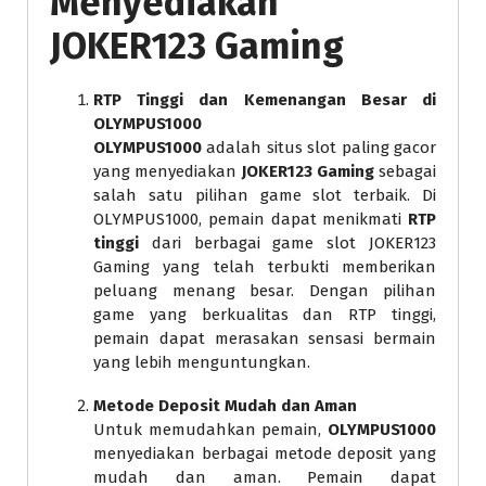
Menyediakan
JOKER123 Gaming
RTP Tinggi dan Kemenangan Besar di
OLYMPUS1000
OLYMPUS1000
adalah situs slot paling gacor
yang menyediakan
JOKER123 Gaming
sebagai
salah satu pilihan game slot terbaik. Di
OLYMPUS1000, pemain dapat menikmati
RTP
tinggi
dari berbagai game slot JOKER123
Gaming yang telah terbukti memberikan
peluang menang besar. Dengan pilihan
game yang berkualitas dan RTP tinggi,
pemain dapat merasakan sensasi bermain
yang lebih menguntungkan.
Metode Deposit Mudah dan Aman
Untuk memudahkan pemain,
OLYMPUS1000
menyediakan berbagai metode deposit yang
mudah dan aman. Pemain dapat