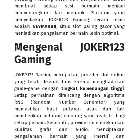
membuat setiap sesi bermain menjadi
menyenangkan dan menarik. Platform yang
menyediakan JOKER123 Gaming secara resmi
adalah
NEYMAR88
, situs slot paling gacor yang
menjadikan pengalaman bermain lebih optimal.
Mengenal JOKER123
Gaming
JOKER123 Gaming merupakan provider slot online
yang telah dikenal luas karena menghadirkan
game-game dengan
tingkat kemenangan tinggi
.
Setiap permainan dirancang dengan algoritma
RNG (Random Number Generator) yang
memastikan hasil putaran acak dan fair,
memberikan peluang menang yang realistis bagi
setiap pemain. Selain itu, provider ini menekankan
kualitas grafis dan audio, menciptakan
pengalaman bermain yang imersif dan