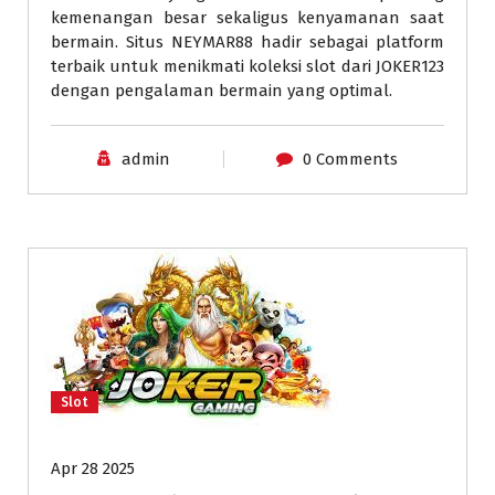
kemenangan besar sekaligus kenyamanan saat
bermain. Situs NEYMAR88 hadir sebagai platform
terbaik untuk menikmati koleksi slot dari JOKER123
dengan pengalaman bermain yang optimal.
admin
0 Comments
Slot
Apr 28 2025