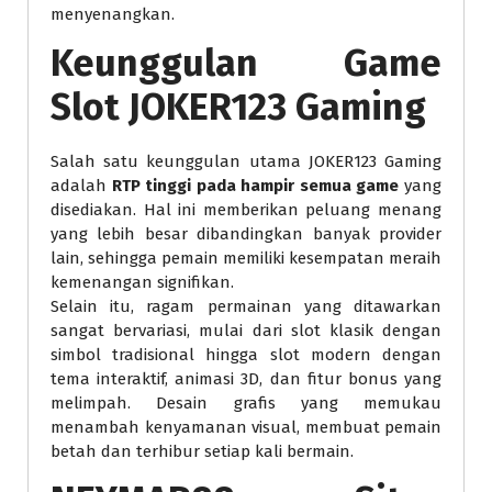
menyenangkan.
Keunggulan Game
Slot JOKER123 Gaming
Salah satu keunggulan utama JOKER123 Gaming
adalah
RTP tinggi pada hampir semua game
yang
disediakan. Hal ini memberikan peluang menang
yang lebih besar dibandingkan banyak provider
lain, sehingga pemain memiliki kesempatan meraih
kemenangan signifikan.
Selain itu, ragam permainan yang ditawarkan
sangat bervariasi, mulai dari slot klasik dengan
simbol tradisional hingga slot modern dengan
tema interaktif, animasi 3D, dan fitur bonus yang
melimpah. Desain grafis yang memukau
menambah kenyamanan visual, membuat pemain
betah dan terhibur setiap kali bermain.