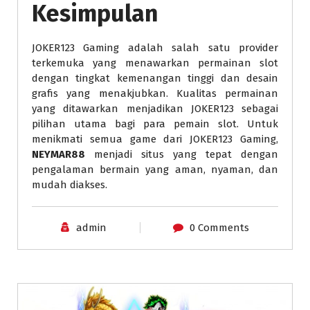
Kesimpulan
JOKER123 Gaming adalah salah satu provider
terkemuka yang menawarkan permainan slot
dengan tingkat kemenangan tinggi dan desain
grafis yang menakjubkan. Kualitas permainan
yang ditawarkan menjadikan JOKER123 sebagai
pilihan utama bagi para pemain slot. Untuk
menikmati semua game dari JOKER123 Gaming,
NEYMAR88
menjadi situs yang tepat dengan
pengalaman bermain yang aman, nyaman, dan
mudah diakses.
admin
0 Comments