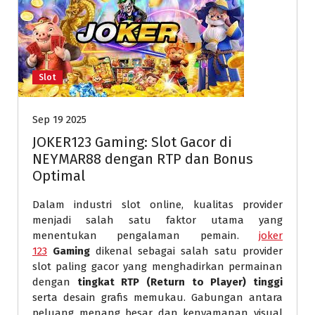
Slot
Sep 19 2025
JOKER123 Gaming: Slot Gacor di
NEYMAR88 dengan RTP dan Bonus
Optimal
Dalam industri slot online, kualitas provider
menjadi salah satu faktor utama yang
menentukan pengalaman pemain.
joker
123
Gaming
dikenal sebagai salah satu provider
slot paling gacor yang menghadirkan permainan
dengan
tingkat RTP (Return to Player) tinggi
serta desain grafis memukau. Gabungan antara
peluang menang besar dan kenyamanan visual