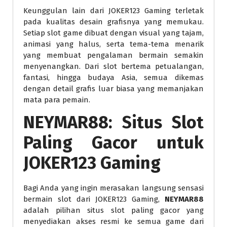
Keunggulan lain dari JOKER123 Gaming terletak
pada kualitas desain grafisnya yang memukau.
Setiap slot game dibuat dengan visual yang tajam,
animasi yang halus, serta tema-tema menarik
yang membuat pengalaman bermain semakin
menyenangkan. Dari slot bertema petualangan,
fantasi, hingga budaya Asia, semua dikemas
dengan detail grafis luar biasa yang memanjakan
mata para pemain.
NEYMAR88: Situs Slot
Paling Gacor untuk
JOKER123 Gaming
Bagi Anda yang ingin merasakan langsung sensasi
bermain slot dari JOKER123 Gaming,
NEYMAR88
adalah pilihan situs slot paling gacor yang
menyediakan akses resmi ke semua game dari