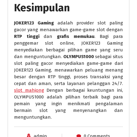
Kesimpulan
JOKER123 Gaming
adalah provider slot paling
gacor yang menawarkan game-game slot dengan
RTP tinggi
dan
grafis memukau
. Bagi para
penggemar slot online, JOKER123 Gaming
menyediakan berbagai pilihan game yang seru
dan menguntungkan.
OLYMPUS1000
sebagai situs
slot paling gacor menyediakan game-game dari
JOKER123 Gaming, menawarkan peluang menang
besar dengan RTP tinggi, proses transaksi yang
cepat dan aman, serta layanan pelanggan 24/7.
slot mahjong
Dengan berbagai keuntungan ini,
OLYMPUS1000 adalah pilihan terbaik bagi para
pemain yang ingin menikmati pengalaman
bermain slot yang menyenangkan dan
menguntungkan.
admin
0 Comments