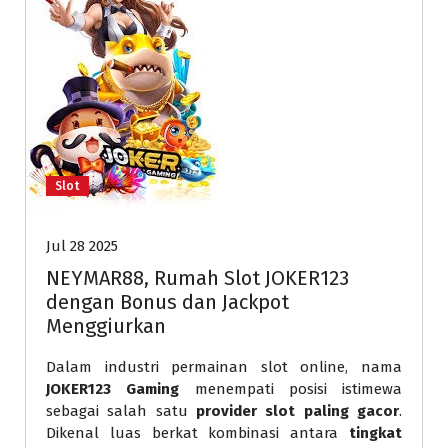
Slot
Jul 28 2025
NEYMAR88, Rumah Slot JOKER123
dengan Bonus dan Jackpot
Menggiurkan
Dalam industri permainan slot online, nama
JOKER123 Gaming
menempati posisi istimewa
sebagai salah satu
provider slot paling gacor
.
Dikenal luas berkat kombinasi antara
tingkat