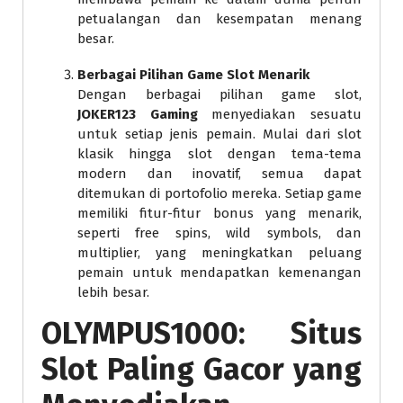
petualangan dan kesempatan menang
besar.
Berbagai Pilihan Game Slot Menarik
Dengan berbagai pilihan game slot,
JOKER123 Gaming
menyediakan sesuatu
untuk setiap jenis pemain. Mulai dari slot
klasik hingga slot dengan tema-tema
modern dan inovatif, semua dapat
ditemukan di portofolio mereka. Setiap game
memiliki fitur-fitur bonus yang menarik,
seperti free spins, wild symbols, dan
multiplier, yang meningkatkan peluang
pemain untuk mendapatkan kemenangan
lebih besar.
OLYMPUS1000: Situs
Slot Paling Gacor yang