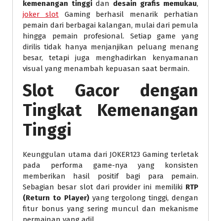
kemenangan tinggi
dan
desain grafis memukau
,
joker slot
Gaming berhasil menarik perhatian
pemain dari berbagai kalangan, mulai dari pemula
hingga pemain profesional. Setiap game yang
dirilis tidak hanya menjanjikan peluang menang
besar, tetapi juga menghadirkan kenyamanan
visual yang menambah kepuasan saat bermain.
Slot Gacor dengan
Tingkat Kemenangan
Tinggi
Keunggulan utama dari JOKER123 Gaming terletak
pada performa game-nya yang konsisten
memberikan hasil positif bagi para pemain.
Sebagian besar slot dari provider ini memiliki
RTP
(Return to Player)
yang tergolong tinggi, dengan
fitur bonus yang sering muncul dan mekanisme
permainan yang adil.